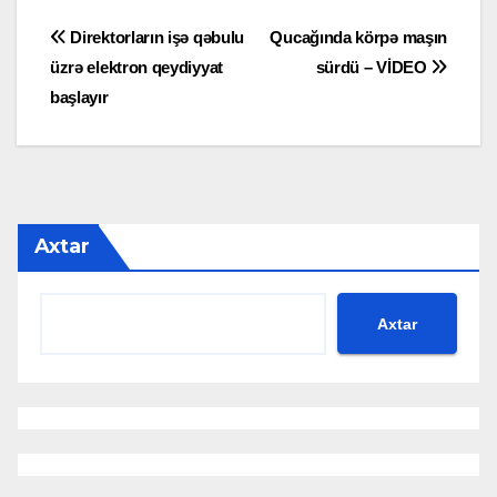
Yazı
Direktorların işə qəbulu
Qucağında körpə maşın
üzrə elektron qeydiyyat
sürdü – VİDEO
naviqasiyası
başlayır
Axtar
Axtar