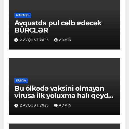
MARAQLI
Avqustda pul cəlb edəcək
BÜRCLƏR
2 AVQUST 2026
ADMIN
DÜNYA
Bu ölkədə vaksini olmayan
virusa ilk yoluxma halı qeydə
alındı
2 AVQUST 2026
ADMIN