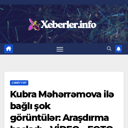
Skip
to
content
CƏMIYYƏT
Kubra Məhərrəmova ilə
bağlı şok
görüntülər: Araşdırma