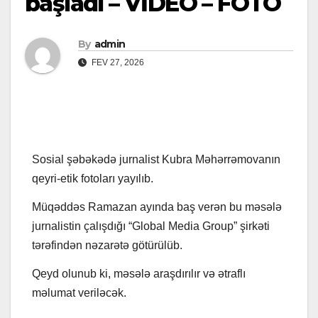
başladı – VİDEO – FOTO
By
admin
FEV 27, 2026
Sosial şəbəkədə jurnalist Kubra Məhərrəmovanın
qeyri-etik fotoları yayılıb.
Müqəddəs Ramazan ayında baş verən bu məsələ
jurnalistin çalışdığı “Global Media Group” şirkəti
tərəfindən nəzarətə götürülüb.
Qeyd olunub ki, məsələ araşdırılır və ətraflı
məlumat veriləcək.