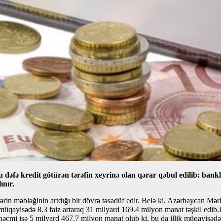
 dəfə kredit götürən tərəfin xeyrinə olan qərar qəbul edilib: bank
ınır.
rin məbləğinin artdığı bir dövrə təsadüf edir. Belə ki, Azərbaycan Mə
ü ilə müqayisədə 8.3 faiz artaraq 31 milyard 169.4 milyon manat təşkil e
 həcmi isə 5 milyard 467.7 milyon manat olub ki, bu da illik müqayisədə