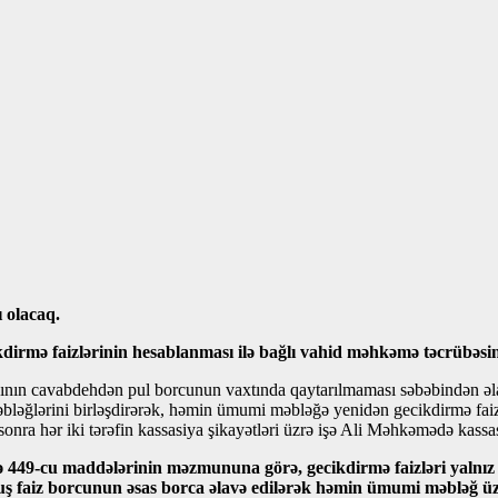
 olacaq.
irmə faizlərinin hesablanması ilə bağlı vahid məhkəmə təcrübəsin
 cavabdehdən pul borcunun vaxtında qaytarılmaması səbəbindən əlavə ge
əbləğlərini birləşdirərək, həmin ümumi məbləğə yenidən gecikdirmə faiz
onra hər iki tərəfin kassasiya şikayətləri üzrə işə Ali Məhkəmədə kassa
 449-cu maddələrinin məzmununa görə, gecikdirmə faizləri yalnız ö
ş faiz borcunun əsas borca əlavə edilərək həmin ümumi məbləğ üzə