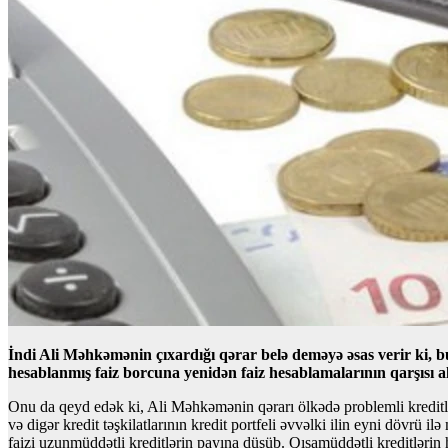
İndi Ali Məhkəmənin çıxardığı qərar belə deməyə əsas verir ki, bu
hesablanmış faiz borcuna yenidən faiz hesablamalarının qarşısı al
Onu da qeyd edək ki, Ali Məhkəmənin qərarı ölkədə problemli kreditlə
və digər kredit təşkilatlarının kredit portfeli əvvəlki ilin eyni dövr
faizi uzunmüddətli kreditlərin payına düşüb. Qısamüddətli kreditlərin