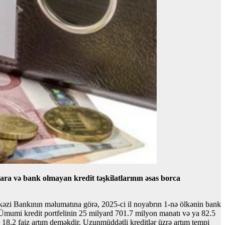
lara və bank olmayan kredit təşkilatlarının əsas borca
rkəzi Bankının məlumatına görə, 2025-ci il noyabrın 1-nə ölkənin bank
dib.Ümumi kredit portfelinin 25 milyard 701.7 milyon manatı və ya 82.5
 18.2 faiz artım deməkdir. Uzunmüddətli kreditlər üzrə artım tempi