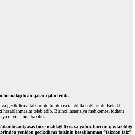
i formalaşdıran qərar qəbul edib.
cikdirmə faizlərinin tutulması tələbi ilə bağlı olub. Belə ki,
i hesablanmasını tələb edib. Birinci instansiya məhkəməsi iddianı
siya qaydasında baxılıb.
dənilməmiş əsas borc məbləği üzrə və yalnız borcun qaytarıldığı
rindən yenidən gecikdirmə faizinin hesablanması “faizdən faiz”