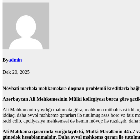
By
admin
Dek 20, 2025
Növbəti mərhələ məhkəmələrə daşınan problemli kreditlərlə bağlı
Azərbaycan Ali Məhkəməsinin Mülki kollegiyası borca görə gecikd
Ali Məhkəmənin yaydığı məlumata görə, məhkəmə mübahisəsi iddiaçının
iddiaçı daha əvvəl məhkəmə qərarları ilə tutulmuş əsas borc və faiz m
rədd edib, apellyasiya məhkəməsi də həmin mövqe ilə razılaşıb, daha s
Ali Məhkəmə qərarında vurğulayıb ki, Mülki Məcəllənin 445.7 və
günədək hesablanmalıdır. Daha əvvəl məhkəmə qərarı ilə tutulmu