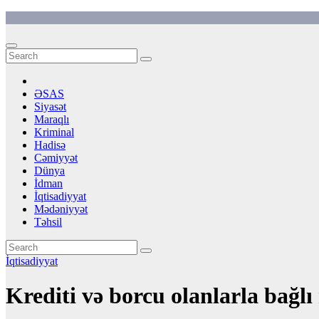
Skip
to
content
ƏSAS
Siyasət
Maraqlı
Kriminal
Hadisə
Cəmiyyət
Dünya
İdman
İqtisadiyyat
Mədəniyyət
Təhsil
İqtisadiyyat
Krediti və borcu olanlarla bağ