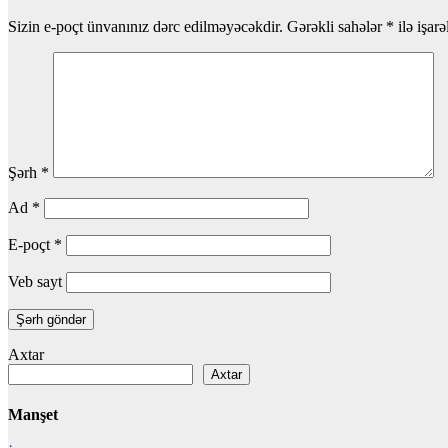
Sizin e-poçt ünvanınız dərc edilməyəcəkdir.
Gərəkli sahələr
*
ilə işar
Şərh
*
Ad
*
E-poçt
*
Veb sayt
Axtar
Axtar
Manşet