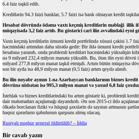
6.4 faiz təşkil edib.
Kreditlərin 94.3 faizi banklar, 5.7 faizi isə bank olmayan kredit təşkilat
Hesabat dövründə ödəmə vaxtı keçmiş kreditlərin məbləği illik ifa
müqayisədə 3,2 faiz artıb. Bu göstərici cari ilin əvvəlindəki eyni gö
Vaxtı keçmiş kreditlərin ümumi kredit portfelində xüsusi çəkisi 1.7 fai
həcmindəki artımdan daha sürətlə gedir: Bir ildə ümumi kredit portfeli 
hesabına yaranıb, onda problemli kreditləri həcmindəki yüksəlişin kifa
nə 9 milyard 232,4 milyon manata yüksəlib. Bu, ötən ilin eyni dövrü i
milyard 277,8 milyon manat təşkil etmişdi. Artım bütün müqayisə döv
son bir ayda isə 48,9 milyon manat (0,5 faiz) artım qeydə alınıb.
Bu ilin noyabr ayının 1-nə Azərbaycan banklarının biznes kredit p
dövrünə nisbətən isə 995,3 milyon manat və yaxud 6,8 faiz çoxdu
İstehlak və biznes kreditlərindəki bu artım göstərir ki, problemli kre
dair məlumatları açıqlamağı dayandırıb. Ən son 2015-ci ildə açıqlanan 
ölkədə borclanan fiziki və hüquqi şəxslərin də sayının artmasını şər
haqsız qərarların qəbulunun qarşısını almış olacaq.
Yazı
Rusiyalı məşhur general öldürülüb? – İddia
naviqasiyası
Bir cavab yazın