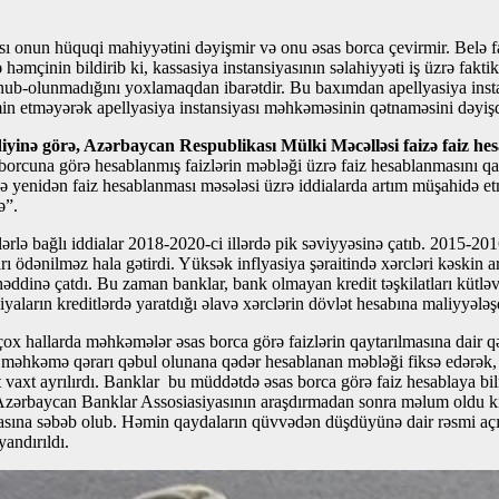
 onun hüquqi mahiyyətini dəyişmir və onu əsas borca çevirmir. Belə fai
 həmçinin bildirib ki, kassasiya instansiyasının səlahiyyəti iş üzrə fakt
ub-olunmadığını yoxlamaqdan ibarətdir. Bu baxımdan apellyasiya instans
təmin etməyərək apellyasiya instansiyası məhkəməsinin qətnaməsini dəyi
nə görə, Azərbaycan Respublikası Mülki Məcəlləsi faizə faiz hes
 borcuna görə hesablanmış faizlərin məbləği üzrə faiz hesablanmasını
likdə yenidən faiz hesablanması məsələsi üzrə iddialarda artım müşahid
ə”.
 bağlı iddialar 2018-2020-ci illərdə pik səviyyəsinə çatıb. 2015-2016-
 ödənilməz hala gətirdi. Yüksək inflyasiya şəraitində xərcləri kəskin a
t həddinə çatdı. Bu zaman banklar, bank olmayan kredit təşkilatları kütl
yaların kreditlərdə yaratdığı əlavə xərclərin dövlət hesabına maliyyələş
çox hallarda məhkəmələr əsas borca görə faizlərin qaytarılmasına dair 
 məhkəmə qərarı qəbul olunana qədər hesablanan məbləği fiksə edərək,
axt ayrılırdı. Banklar bu müddətdə əsas borca görə faiz hesablaya bilmi
zərbaycan Banklar Assosiasiyasının araşdırmadan sonra məlum oldu ki,
asına səbəb olub. Həmin qaydaların qüvvədən düşdüyünə dair rəsmi açı
yandırıldı.