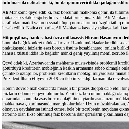
tutulması ilə nəticələnir ki, bu da qanunvericiliklə qadağan edilir.
Ali Məhkəmə qeyd edib ki, faiz borcunun məhkəmə qərarı ilə tutulması
mütənasib şəkildə ağırlaşdırır və ədalət prinsipinə ziddir. Ali Məhkəmə
tərəfindən maddi və prosessual hüquq normalarının düzgün tətbiq olun
hesab edilib. Nəticə etibarilə, Ali Məhkəmə kassasiya şikayətlərini 
Hüquqşünas, bank sahəsi üzrə mütəxəssis Əkrəm Həsənovun dediyi
bununla bağlı konkret müddəalar var. Həmin müddəalar kreditin əsas
praktikasında faizlərin əsas borcun üstünə hesablanaraq, onlara bir
hansısa xüsusi iddia ilə bağlıdır, nəinki geniş yayılmış mənfi təcrübə il
Qeyd edək ki, Azərbaycanda məhkəmə müstəvisində problemli kreditlərlə
götürdüyü kreditlərin məbləğinin kəskin artmasına səbəb olmaqla onları
çətinliklə üzləşdilər, problemli kreditlərin məbləği milyardlarla mana
Prezident İlham Əliyevin 2019-cu ildə imzaladığı fərmanı ilə devalvasi
Həmin dövrdə məhkəmələrdə maraqlı bir proses diqqəti cəlb etdi: bir 
faizlərin ödənməsi qeyd olunurdu. Yəni faiz borcunun məbləği olaraq
qərarından sonra da əsas borc məbləğinin qaytarılmasına uzun müddət v
məhkəməyə çıxarılmasında maraqlı olurdular. Uzun müzakirələrdən, A
olmayan qaydalarına istinad etməsi belə bir təcrübənin meydana çıxm
zərərinə olan fiksə olunmuş faiz borcuna dair qərarların çıxarılması da