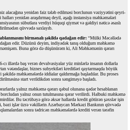
z alacağına yenidən faiz tələb edilməsi borclunun vəziyyətini qeyri-
iki halları yenidən araşdırmaq deyil, aşağı instansiya məhkəmələri
iyasının sübutlara verdiyi hüquqi qiymət və gəldiyi nəticə əsaslı
şdirilmədən qüvvədə saxlayıb.
ablanmasını birmənalı şəkildə qadağan edir:
“Mülki Məcəllədə
 qadağan edir. Düzünü deyim, indiyədək tanış olduğum məhkəmə
ə etməmişəm. Buna görə də düşünürəm ki, Ali Məhkəmənin qərarı
cı illərdə baş verən devalvasiyalar yüz minlərlə insanın dollarla
rtan vətəndaşlar, biznes subyektləri kreditləri qaytarmaqda böyük
əvi şəkildə məhkəmələrdə iddialar qaldırmağa başladılar. Bu proses
dirilməsinə start verildikdən sonra səngiməyə başladı.
qərarlarda yalnız məhkəmə qərarı qəbul olunana qədər hesablanan
 borcludan yalnız onun tutulmasına qərar verilirdi. Halbuki məhkəmə
rdilər. Bu təcrübəyə görə əksər hallarda kredit götürən şəxslər işin
 bəzi işlər üzrə vəkillərin Azərbaycan Mərkəzi Bankının qüvvədə
qlamalardan sonra tədricən məhkəmələrdə krediti verən tərəfin