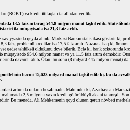
ları (BOKT) və kredit ittifaqları tərəfindən verilib.
dədə 13.5 faiz artaraq 544.8 milyon manat təşkil edib. Statistikadan
stərici ilə müqayisədə isə 21,3 faiz artıb.
z səviyyəsində qeydə alınıb. Mərkəzi Bankın statistikası göstərir ki, pr
8,3 faiz, problemli kreditlər isə 13,5 faiz artıb. Nəzərə alsaq ki, ümumi 
yət qədər təhlükəli olduğunu deyə bilərik. Belə ki, bank sektorunda kred
lə müqayisədə 954,6 milyon manat və ya 11,5 faiz artım deməkdir: Ötən 
rlərində davamlı olub. Ötən ilin sonu (8 milyard 445 milyon manat) il
ortfelinin həcmi 15,623 milyard manat təşkil edib ki, bu da əvvəlki
r.
ditlərdəki artım da onların hesabınadır. Məlumdur ki, Azərbaycan Mərkəz
məlumatda 2,5 milyona yaxın kredit götürüldüyü əksini tapmışdı. Son 10 
tləndirir. Bu mənada, Ali Məhkəmənin qeyd olunan qərarı növbəti mərhələ