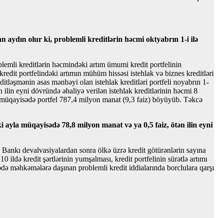
 aydın olur ki, problemli kreditlərin həcmi oktyabrın 1-i ilə
oblemli kreditlərin həcmindəki artım ümumi kredit portfelinin
kredit portfelindəki artımın mühüm hissəsi istehlak və biznes kreditləri
itləşmənin əsas mənbəyi olan istehlak kreditləri portfeli noyabrın 1-
ilin eyni dövründə əhaliyə verilən istehlak kreditlərinin həcmi 8
ə müqayisədə portfel 787,4 milyon manat (9,3 faiz) böyüyüb. Təkcə
 ayla müqayisədə 78,8 milyon manat və ya 0,5 faiz, ötən ilin eyni
i Bankı devalvasiyalardan sonra ölkə üzrə kredit götürənlərin sayına
ildə kredit şərtlərinin yumşalması, kredit portfelinin sürətlə artımı
də məhkəmələrə daşınan problemli kredit iddialarında borclulara qarşı