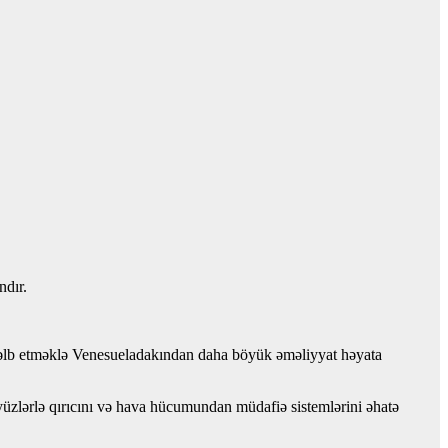
ndır.
 cəlb etməklə Venesueladakından daha böyük əməliyyat həyata
üzlərlə qırıcını və hava hücumundan müdafiə sistemlərini əhatə