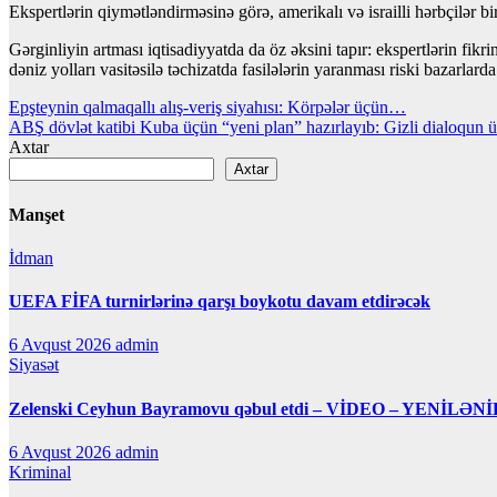
Ekspertlərin qiymətləndirməsinə görə, amerikalı və israilli hərbçilər b
Gərginliyin artması iqtisadiyyatda da öz əksini tapır: ekspertlərin f
dəniz yolları vasitəsilə təchizatda fasilələrin yaranması riski bazarlar
Yazı
Epşteynin qalmaqallı alış-veriş siyahısı: Körpələr üçün…
ABŞ dövlət katibi Kuba üçün “yeni plan” hazırlayıb: Gizli dialoqun üs
naviqasiyası
Axtar
Axtar
Manşet
İdman
UEFA FİFA turnirlərinə qarşı boykotu davam etdirəcək
6 Avqust 2026
admin
Siyasət
Zelenski Ceyhun Bayramovu qəbul etdi – VİDEO – YENİLƏNİ
6 Avqust 2026
admin
Kriminal