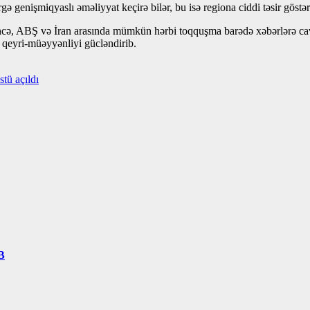
irgə genişmiqyaslı əməliyyat keçirə bilər, bu isə regiona ciddi təsir gös
ikrincə, ABŞ və İran arasında mümkün hərbi toqquşma barədə xəbərlərə c
da qeyri-müəyyənliyi gücləndirib.
tü açıldı
B