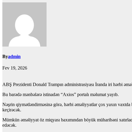
By
admin
Fev 19, 2026
ABŞ Prezidenti Donald Trampın administrasiyası İranda iri hərbi əməl
Bu barədə mənbələrə istinadən “Axios” portalı məlumat yayıb.
Nəşrin qiymətləndirməsinə görə, hərbi əməliyyatlar çox yaxın vaxtda
keçirəcək.
Mümkün əməliyyat öz miqyası baxımından böyük müharibəni xatırladacaq
edəcək.