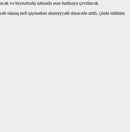
tərəcək və beynəlxalq səhnədə əsas hadisəyə çevriləcək.
avab olaraq neft qiymətləri əhəmiyyətli dərəcədə artıb, çünki mühüm