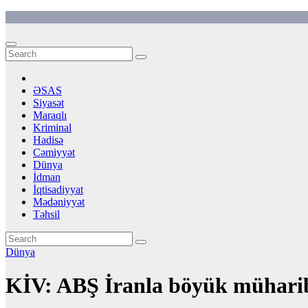
Skip
to
content
ƏSAS
Siyasət
Maraqlı
Kriminal
Hadisə
Cəmiyyət
Dünya
İdman
İqtisadiyyat
Mədəniyyət
Təhsil
Dünya
KİV: ABŞ İranla böyük müharib