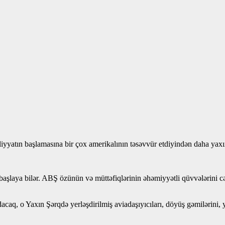
iyyatın başlamasına bir çox amerikalının təsəvvür etdiyindən daha yaxı
 başlaya bilər. ABŞ özünün və müttəfiqlərinin əhəmiyyətli qüvvələrini
, o Yaxın Şərqdə yerləşdirilmiş aviadaşıyıcıları, döyüş gəmilərini, y