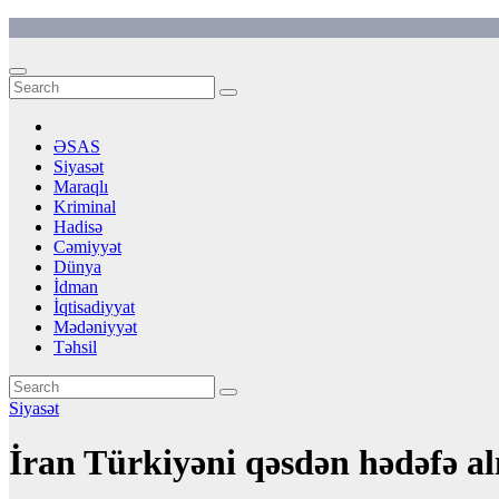
Skip
to
content
ƏSAS
Siyasət
Maraqlı
Kriminal
Hadisə
Cəmiyyət
Dünya
İdman
İqtisadiyyat
Mədəniyyət
Təhsil
Siyasət
İran Türkiyəni qəsdən hədəfə