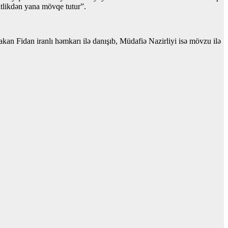
itlikdən yana mövqe tutur”.
Hakan Fidan iranlı həmkarı ilə danışıb, Müdafiə Nazirliyi isə mövzu ilə