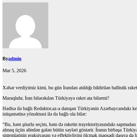
By
admin
Mar 5, 2026
Xəbər verdiyimiz kimi, bu gün İrandan atıldığı bildirilən ballistik rak
Maraqlıdır, İran bilərəkdən Türkiyəyə raket ata bilərmi?
Hadisə ilə bağlı Redaktor.az-a danışan Türkiyənin Azərbaycandakı keçm
istiqamətinə yönəlməsi ilə də bağlı ola bilər:
“Bu, həm şüurlu seçim, həm də raketin trayektoriyasındakı sapmadan 
almaq üçün əlindən gələn bütün səyləri göstərir. İranın birbaşa Tü
sistemlərinin reaksiyasını və effektivliyini ölçmək məqsədi daşıya da