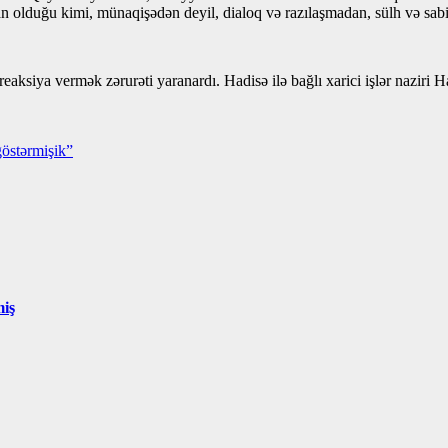
n olduğu kimi, münaqişədən deyil, dialoq və razılaşmadan, sülh və sab
eaksiya vermək zərurəti yaranardı. Hadisə ilə bağlı xarici işlər naziri 
göstərmişik”
miş