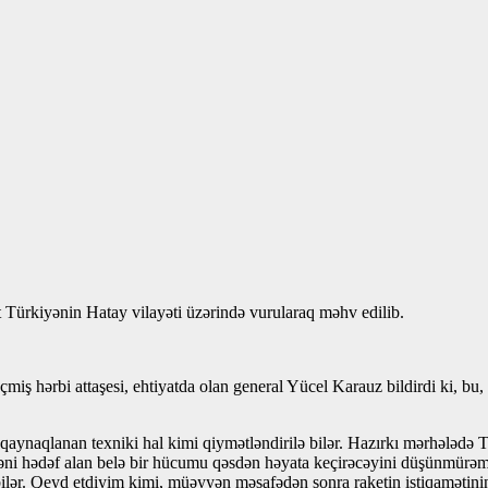
et Türkiyənin Hatay vilayəti üzərində vurularaq məhv edilib.
iş hərbi attaşesi, ehtiyatda olan general Yücel Karauz bildirdi ki, bu
qaynaqlanan texniki hal kimi qiymətləndirilə bilər. Hazırkı mərhələdə 
rkiyəni hədəf alan belə bir hücumu qəsdən həyata keçirəcəyini düşün
 bilər. Qeyd etdiyim kimi, müəyyən məsafədən sonra raketin istiqamətin