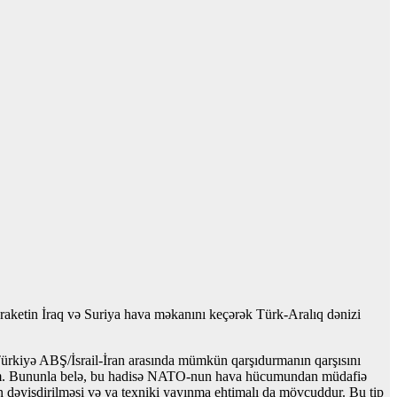
, raketin İraq və Suriya hava məkanını keçərək Türk-Aralıq dənizi
Türkiyə ABŞ/İsrail-İran arasında mümkün qarşıdurmanın qarşısını
mürəm. Bununla belə, bu hadisə NATO-nun hava hücumundan müdafiə
in dəyişdirilməsi və ya texniki yayınma ehtimalı da mövcuddur. Bu tip