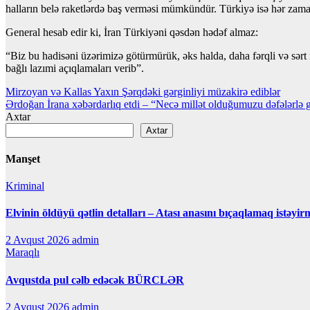
halların belə raketlərdə baş verməsi mümkündür. Türkiyə isə hər zama
General hesab edir ki, İran Türkiyəni qəsdən hədəf almaz:
“Biz bu hadisəni üzərimizə götürmürük, əks halda, daha fərqli və sərt r
bağlı lazımi açıqlamaları verib”.
Yazı
Mirzoyan və Kallas Yaxın Şərqdəki gərginliyi müzakirə ediblər
Ərdoğan İrana xəbərdarlıq etdi – “Necə millət olduğumuzu dəfələrlə 
naviqasiyası
Axtar
Axtar
Manşet
Kriminal
Elvinin öldüyü qətlin detalları – Atası anasını bıçaqlamaq istəyir
2 Avqust 2026
admin
Maraqlı
Avqustda pul cəlb edəcək BÜRCLƏR
2 Avqust 2026
admin