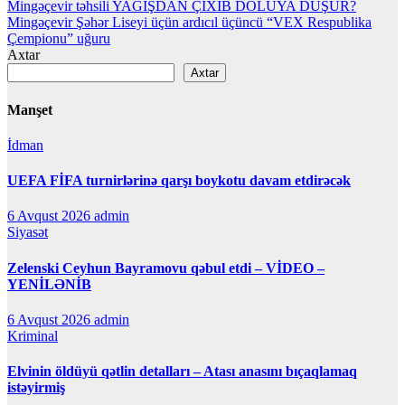
Yazı
Mingəçevir təhsili YAĞIŞDAN ÇIXIB DOLUYA DÜŞÜR?
Mingəçevir Şəhər Liseyi üçün ardıcıl üçüncü “VEX Respublika
naviqasiyası
Çempionu” uğuru
Axtar
Axtar
Manşet
İdman
UEFA FİFA turnirlərinə qarşı boykotu davam etdirəcək
6 Avqust 2026
admin
Siyasət
Zelenski Ceyhun Bayramovu qəbul etdi – VİDEO –
YENİLƏNİB
6 Avqust 2026
admin
Kriminal
Elvinin öldüyü qətlin detalları – Atası anasını bıçaqlamaq
istəyirmiş