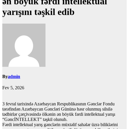
ən böyük fərdi intellektual
yarışını təşkil edib
By
admin
Fev 5, 2026
3 fevral tarixində Azərbaycan Respublikasının Gənclər Fondu
tərəfindən Azərbaycan Gəncləri Gününə həsr olunmuş silsilə
tədbirlər çərçivəsində ölkənin ən böyük fərdi intellektual yarışı
“GəncİNTELLEKT” təşkil olunub.
Fərdi intellektual yarış gənclərin müxtəlif sahələr üzrə biliklərini