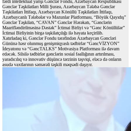
fərdi intellektual yarışı Gənclər Fondu, Azərbaycan Respublikası
Gənclər Təşkilatları Milli Şurası, Azərbaycan Tələbə Gənclər
Təşkilatları İttifaqı, Azərbaycan Könüllü Təşkilatları İttifaqı,
Azərbaycanlı Tələbələr və Məzunlar Platforması, “Böyük Qayıdış”
Gənclər Təşkilatı, “CAVAN” Gənclər Hərəkatı, “Gənclərin
Maarifləndirilməsinə Dəstək” İctimai Birliyi və “Gənc Könüllülər”
İctimai Birliyinin birgə təşkilatçılığı ilə həyata keçirilib.
Xatırladaq ki, Gənclər Fondu tərəfindən Azərbaycan Gəncləri
Gününə həsr olunmuş genişmiqyaslı tədbirlər “GəncVİZYON”
İdeyatonu və “GəncTALKS” Motivasiya Platforması ilə davam
edəcək. Silsilə tədbirlər gənclərin sosial fəallığının artırılması,
yaradıcılıq və innovativ düşüncə tərzinin təşviqi, eləcə də onların
asudə vaxtlarının səmərəli təşkili məqsədi daşıyır.