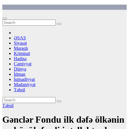
Skip
to
content
ƏSAS
Siyasət
Maraqlı
Kriminal
Hadisə
Cəmiyyət
Dünya
İdman
İqtisadiyyat
Mədəniyyət
Təhsil
Təhsil
Gənclər Fondu ilk dəfə ölkənin