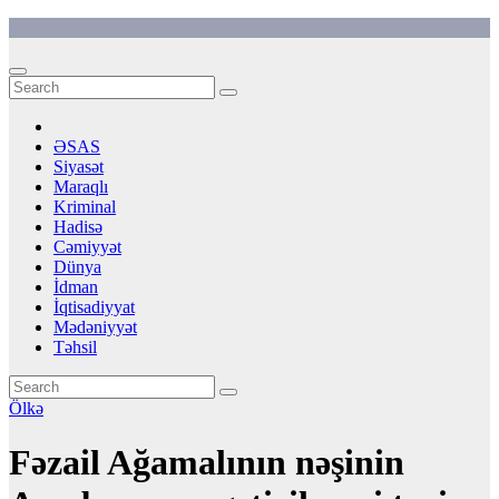
Skip
to
content
ƏSAS
Siyasət
Maraqlı
Kriminal
Hadisə
Cəmiyyət
Dünya
İdman
İqtisadiyyat
Mədəniyyət
Təhsil
Ölkə
Fəzail Ağamalının nəşinin