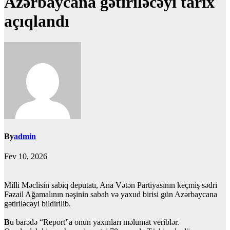
Azərbaycana gətiriləcəyi tarix
açıqlandı
By
admin
Fev 10, 2026
Milli Məclisin sabiq deputatı, Ana Vətən Partiyasının keçmiş sədri
Fəzail Ağamalının nəşinin sabah və yaxud birisi gün Azərbaycana
gətiriləcəyi bildirilib.
B
u barədə “Report”a onun yaxınları məlumat veriblər.