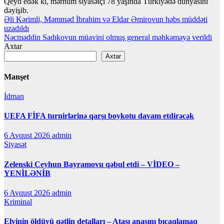
Qeyd edək ki, mərhum siyasətçi 78 yaşında Türkiyədə dünyasını
dəyişib.
Yazı
Əli Kərimli, Məmməd İbrahim və Eldar Əmirovun həbs müddəti
uzadıldı
naviqasiyası
Nəcməddin Sadıkovun müavini olmuş general məhkəməyə verildi
Axtar
Axtar
Manşet
İdman
UEFA FİFA turnirlərinə qarşı boykotu davam etdirəcək
6 Avqust 2026
admin
Siyasət
Zelenski Ceyhun Bayramovu qəbul etdi – VİDEO –
YENİLƏNİB
6 Avqust 2026
admin
Kriminal
Elvinin öldüyü qətlin detalları – Atası anasını bıçaqlamaq