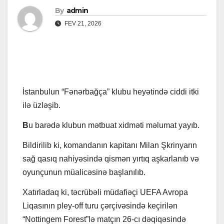
By
admin
FEV 21, 2026
İstanbulun “Fənərbağça” klubu heyətində ciddi itki
ilə üzləşib.
B
u barədə klubun mətbuat xidməti məlumat yayıb.
Bildirilib ki, komandanın kapitanı Milan Şkrinyarın
sağ qasıq nahiyəsində qismən yırtıq aşkarlanıb və
oyunçunun müalicəsinə başlanılıb.
Xatırladaq ki, təcrübəli müdafiəçi UEFA Avropa
Liqasının pley-off turu çərçivəsində keçirilən
“Nottingem Forest”lə matçın 26-cı dəqiqəsində