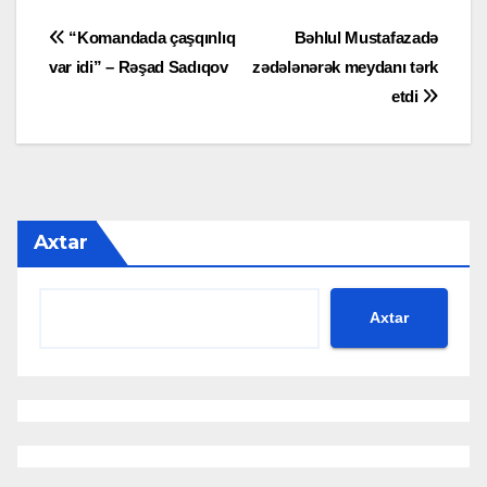
Yazı
“Komandada çaşqınlıq
Bəhlul Mustafazadə
var idi” – Rəşad Sadıqov
zədələnərək meydanı tərk
naviqasiyası
etdi
Axtar
Axtar