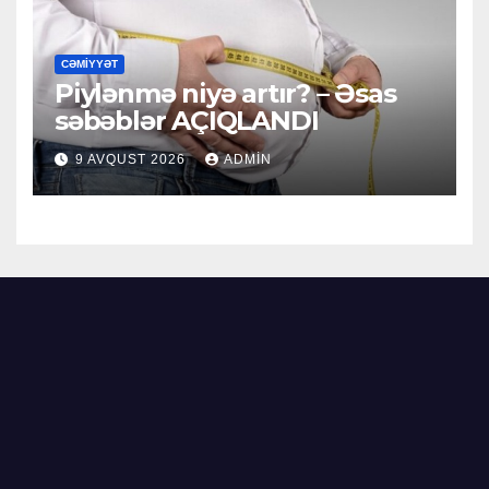
CƏMIYYƏT
Piylənmə niyə artır? – Əsas
səbəblər AÇIQLANDI
9 AVQUST 2026
ADMIN