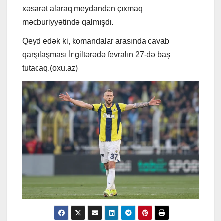
xəsarət alaraq meydandan çıxmaq
məcburiyyətində qalmışdı.
Qeyd edək ki, komandalar arasında cavab
qarşılaşması İngiltərədə fevralın 27-də baş
tutacaq.(oxu.az)