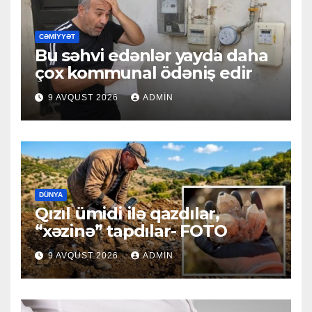
CƏMIYYƏT
Bu səhvi edənlər yayda daha
çox kommunal ödəniş edir
9 AVQUST 2026
ADMIN
DÜNYA
Qızıl ümidi ilə qazdılar,
“xəzinə” tapdılar- FOTO
9 AVQUST 2026
ADMIN