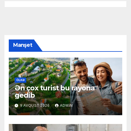
Manşet
ÖLKƏ
Ən çox turist bu rayona
gedib
9 AVQUST 2026
ADMIN