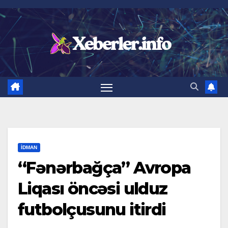
Skip
to
content
İDMAN
“Fənərbağça” Avropa
Liqası öncəsi ulduz
futbolçusunu itirdi