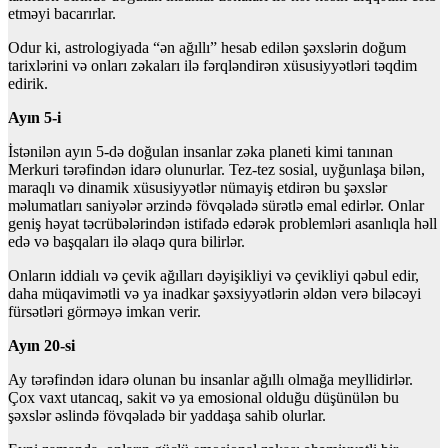
etməyi bacarırlar.
Odur ki, astrologiyada “ən ağıllı” hesab edilən şəxslərin doğum
tarixlərini və onları zəkaları ilə fərqləndirən xüsusiyyətləri təqdim
edirik.
Ayın 5-i
İstənilən ayın 5-də doğulan insanlar zəka planeti kimi tanınan
Merkuri tərəfindən idarə olunurlar. Tez-tez sosial, uyğunlaşa bilən,
maraqlı və dinamik xüsusiyyətlər nümayiş etdirən bu şəxslər
məlumatları saniyələr ərzində fövqəladə sürətlə emal edirlər. Onlar
geniş həyat təcrübələrindən istifadə edərək problemləri asanlıqla həll
edə və başqaları ilə əlaqə qura bilirlər.
Onların iddialı və çevik ağılları dəyişikliyi və çevikliyi qəbul edir,
daha müqavimətli və ya inadkar şəxsiyyətlərin əldən verə biləcəyi
fürsətləri görməyə imkan verir.
Ayın 20-si
Ay tərəfindən idarə olunan bu insanlar ağıllı olmağa meyllidirlər.
Çox vaxt utancaq, sakit və ya emosional olduğu düşünülən bu
şəxslər əslində fövqəladə bir yaddaşa sahib olurlar.