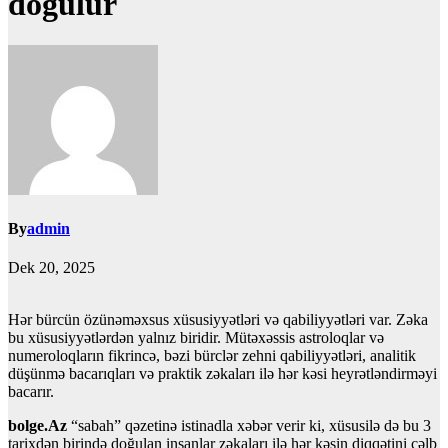
doğulur
By
admin
Dek 20, 2025
Hər bürcün özünəməxsus xüsusiyyətləri və qabiliyyətləri var. Zəka
bu xüsusiyyətlərdən yalnız biridir. Mütəxəssis astroloqlar və
numeroloqların fikrincə, bəzi bürclər zehni qabiliyyətləri, analitik
düşünmə bacarıqları və praktik zəkaları ilə hər kəsi heyrətləndirməyi
bacarır.
bolge.Az
“sabah” qəzetinə istinadla xəbər verir ki, xüsusilə də bu 3
tarixdən birində doğulan insanlar zəkaları ilə hər kəsin diqqətini cəlb