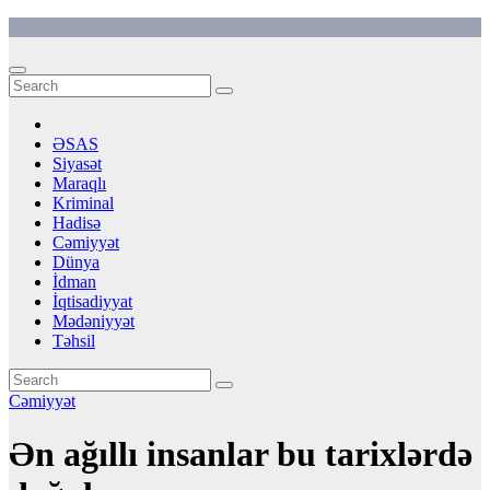
Skip
to
content
ƏSAS
Siyasət
Maraqlı
Kriminal
Hadisə
Cəmiyyət
Dünya
İdman
İqtisadiyyat
Mədəniyyət
Təhsil
Cəmiyyət
Ən ağıllı insanlar bu tarixlərdə