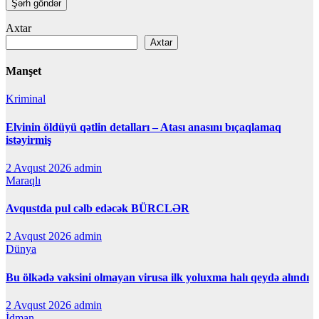
Axtar
Axtar
Manşet
Kriminal
Elvinin öldüyü qətlin detalları – Atası anasını bıçaqlamaq
istəyirmiş
2 Avqust 2026
admin
Maraqlı
Avqustda pul cəlb edəcək BÜRCLƏR
2 Avqust 2026
admin
Dünya
Bu ölkədə vaksini olmayan virusa ilk yoluxma halı qeydə alındı
2 Avqust 2026
admin
İdman