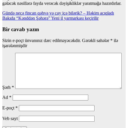
gələcək nəsillərə fayda verəcək dəyişikliklər yaratmağa hazırdırlar.
Yazı
Gündə neçə fincan qəhvə və çay içə bilərik? – Həkim açıqladı
Bakıda “Kənddən Şəhərə” Yeni il yarmarkası keçirilir
naviqasiyası
Bir cavab yazın
Sizin e-poçt ünvanınız dərc edilməyəcəkdir.
Gərəkli sahələr
*
ilə
işarələnmişdir
Şərh
*
Ad
*
E-poçt
*
Veb sayt