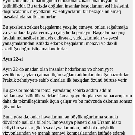
Eyni zamanda, onların güclü emosional zəkası əhəmiyyətli bir
üstünlükdür. Bu tarixdə doğulan insanlar başqalarının əsl hisslərini,
düşüncələrini, niyyətlərini və ehtiyaclarını bir baxışda anlamaq
məsələsində rəqib tanımırlar.
Bu şəxslərin zəkası başqalarına yaxşılıq etməyə, onları sağaltmağa
və ya onlara fayda verməyə çalışdıqda parlayır. Başqalarına qarşı
faydalı münasibət nümayiş etdirərək, yaddaşlarından və şəxsi
yanaşmalarından istifadə edərək başqalarını mənəvi və daxili
azadlığa doğru istiqamətləndirirlər.
Ayın 22-si
Ayın 22-də anadan olan insanlar hədəflərinə və əhəmiyyət
verdiklərə şeylərə çatmaq üçün sağlam addımlar atmağa hazırdırlar.
Praktik zehniyyətə sahib olmaları ilk baxışdan özünü büruzə verir.
Bu şəxslər möhkəm təməl yaradaraq səbirlə addım-addım
irəliləməyə üstünlük verirlər. Təməl qoyulduqdan sonra bacarıqlarını
daha da təkmilləşdirmək üçün çalışır və bu mövzuda özlərinə sonsuz
güvənirlər.
Buna görə də, onlar həyatlarının ən böyük uğurlarına sonrakı
dövrlərdə nail ola bilərlər. İnnovasiya planeti olan Uranın idarə
etdiyi bu şəxslər güclü şəxsiyyətlərindən, müsbət dəyişiklik
vizyonlarından və mənalı mənəvi kompaslarından istifadə edərək