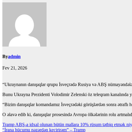
By
admin
Fev 21, 2026
“Ukraynanın danışıqlar qrupu İsveçrədə Rusiya və ABŞ nümayəndələr
Bunu Ukrayna Prezidenti Volodimir Zelenski öz teleqram kanalında y
“Bizim danışıqlar komandamız İsveçrədəki görüşlərdən sonra ətraflı he
O əlavə edib ki, danışıqlar prosesində Avropa ölkələrinin rolu artmal
Yazı
Tramp ABŞ-a idxal olunan bütün mallara 10% rüsum tətbiq etmək niy
“İrana hücumu nəzərdən keçirirəm” – Tramp