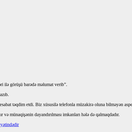
i ilə görüşü barədə məlumat verib”.
azıb.
sabat təqdim etdi. Biz xüsusilə telefonla müzakirə oluna bilməyən aspek
ıdır və münaqişənin dayandırılması imkanları hələ də qalmaqdadır.
yətindədir