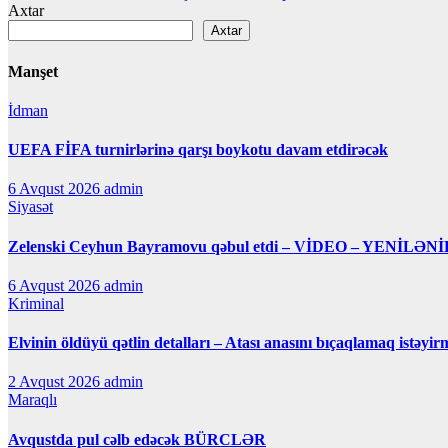
naviqasiyası
Axtar
Axtar
Manşet
İdman
UEFA FİFA turnirlərinə qarşı boykotu davam etdirəcək
6 Avqust 2026
admin
Siyasət
Zelenski Ceyhun Bayramovu qəbul etdi – VİDEO – YENİLƏNİ
6 Avqust 2026
admin
Kriminal
Elvinin öldüyü qətlin detalları – Atası anasını bıçaqlamaq istəyir
2 Avqust 2026
admin
Maraqlı
Avqustda pul cəlb edəcək BÜRCLƏR