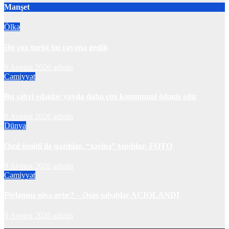
Manşet
Ölkə
Ən çox turist bu rayona gedib
9 Avqust 2026
admin
Cəmiyyət
Bu səhvi edənlər yayda daha çox kommunal ödəniş edir
9 Avqust 2026
admin
Dünya
Qızıl ümidi ilə qazdılar, “xəzinə” tapdılar- FOTO
9 Avqust 2026
admin
Cəmiyyət
Piylənmə niyə artır? – Əsas səbəblər AÇIQLANDI
9 Avqust 2026
admin