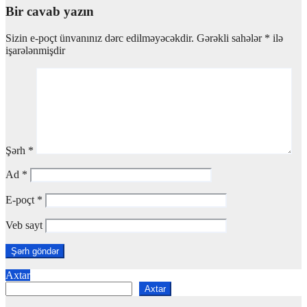
Bir cavab yazın
Sizin e-poçt ünvanınız dərc edilməyəcəkdir.
Gərəkli sahələr
*
ilə
işarələnmişdir
Şərh
*
Ad
*
E-poçt
*
Veb sayt
Axtar
Axtar