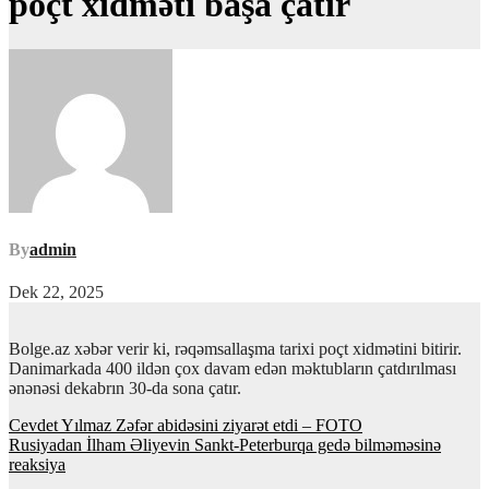
poçt xidməti başa çatır
By
admin
Dek 22, 2025
Bolge.az xəbər verir ki, rəqəmsallaşma tarixi poçt xidmətini bitirir.
Danimarkada 400 ildən çox davam edən məktubların çatdırılması
ənənəsi dekabrın 30-da sona çatır.
Yazı
Cevdet Yılmaz Zəfər abidəsini ziyarət etdi – FOTO
Rusiyadan İlham Əliyevin Sankt-Peterburqa gedə bilməməsinə
naviqasiyası
reaksiya