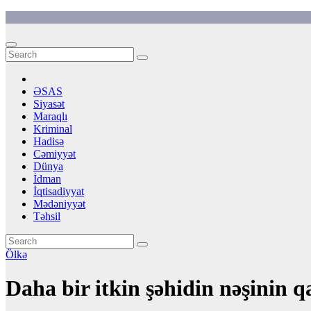
Skip
to
content
ƏSAS
Siyasət
Maraqlı
Kriminal
Hadisə
Cəmiyyət
Dünya
İdman
İqtisadiyyat
Mədəniyyət
Təhsil
Ölkə
Daha bir itkin şəhidin nəşinin qa