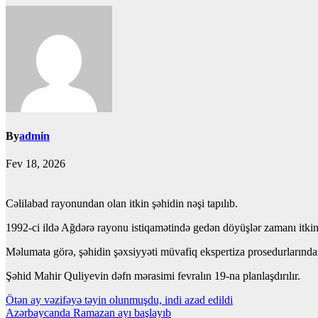
By
admin
Fev 18, 2026
Cəlilabad rayonundan olan itkin şəhidin nəşi tapılıb.
1992-ci ildə Ağdərə rayonu istiqamətində gedən döyüşlər zamanı itki
Məlumata görə, şəhidin şəxsiyyəti müvafiq ekspertiza prosedurlarından 
Şəhid Mahir Quliyevin dəfn mərasimi fevralın 19-na planlaşdırılır.
Yazı
Ötən ay vəzifəyə təyin olunmuşdu, indi azad edildi
Azərbaycanda Ramazan ayı başlayıb