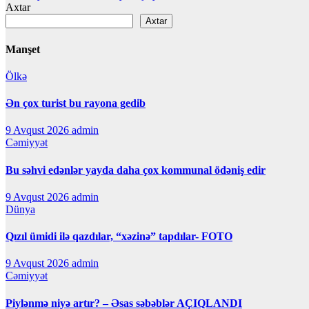
naviqasiyası
Axtar
Axtar
Manşet
Ölkə
Ən çox turist bu rayona gedib
9 Avqust 2026
admin
Cəmiyyət
Bu səhvi edənlər yayda daha çox kommunal ödəniş edir
9 Avqust 2026
admin
Dünya
Qızıl ümidi ilə qazdılar, “xəzinə” tapdılar- FOTO
9 Avqust 2026
admin
Cəmiyyət
Piylənmə niyə artır? – Əsas səbəblər AÇIQLANDI