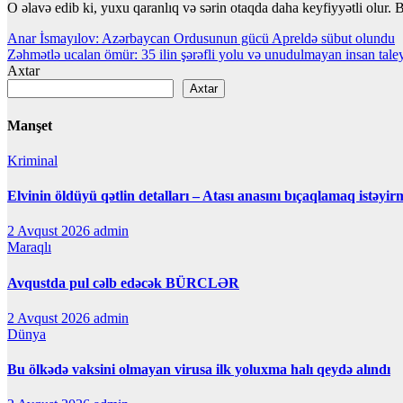
O əlavə edib ki, yuxu qaranlıq və sərin otaqda daha keyfiyyətli olur.
Yazı
Anar İsmayılov: Azərbaycan Ordusunun gücü Apreldə sübut olundu
Zəhmətlə ucalan ömür: 35 ilin şərəfli yolu və unudulmayan insan tale
naviqasiyası
Axtar
Axtar
Manşet
Kriminal
Elvinin öldüyü qətlin detalları – Atası anasını bıçaqlamaq istəyir
2 Avqust 2026
admin
Maraqlı
Avqustda pul cəlb edəcək BÜRCLƏR
2 Avqust 2026
admin
Dünya
Bu ölkədə vaksini olmayan virusa ilk yoluxma halı qeydə alındı