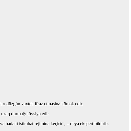
ları düzgün vaxtda ifraz etməsinə kömək edir.
 uzaq durmağı tövsiyə edir.
 bədəni istirahət rejiminə keçirir”, – deyə ekspert bildirib.