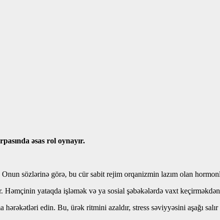
rpasında əsas rol oynayır.
. Onun sözlərinə görə, bu cür sabit rejim orqanizmin lazım olan hormon
r. Həmçinin yataqda işləmək və ya sosial şəbəkələrdə vaxt keçirməkdən
əkətləri edin. Bu, ürək ritmini azaldır, stress səviyyəsini aşağı salır və