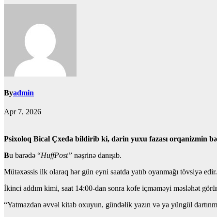
By
admin
Apr 7, 2026
Psixoloq Bical Çxeda bildirib ki, dərin yuxu fazası orqanizmin bə
B
u barədə “
HuffPost”
nəşrinə danışıb.
Mütəxəssis ilk olaraq hər gün eyni saatda yatıb oyanmağı tövsiyə edir
İkinci addım kimi, saat 14:00-dan sonra kofe içməməyi məsləhət görü
“Yatmazdan əvvəl kitab oxuyun, gündəlik yazın və ya yüngül dartınma hər