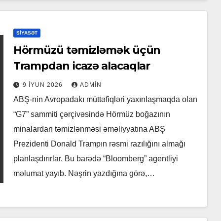
SIYASƏT
Hörmüzü təmizləmək üçün
Trampdan icazə alacaqlar
9 İYUN 2026
ADMIN
ABŞ-nin Avropadakı müttəfiqləri yaxınlaşmaqda olan
“G7” sammiti çərçivəsində Hörmüz boğazının
minalardan təmizlənməsi əməliyyatına ABŞ
Prezidenti Donald Trampın rəsmi razılığını almağı
planlaşdırırlar. Bu barədə “Bloomberg” agentliyi
məlumat yayıb. Nəşrin yazdığına görə,…