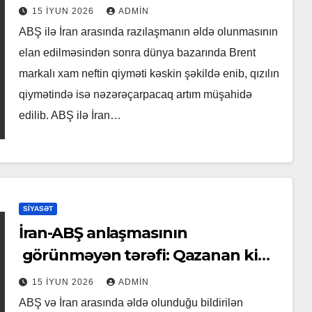
15 İYUN 2026
ADMIN
ABŞ ilə İran arasında razılaşmanın əldə olunmasının
elan edilməsindən sonra dünya bazarında Brent
markalı xam neftin qiyməti kəskin şəkildə enib, qızılın
qiymətində isə nəzərəçarpacaq artım müşahidə
edilib. ABŞ ilə İran…
SIYASƏT
İran-ABŞ anlaşmasının
görünməyən tərəfi: Qazanan kim,
itirən kim
15 İYUN 2026
ADMIN
ABŞ və İran arasında əldə olunduğu bildirilən