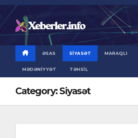
Skip
to
content
ƏSAS
SIYASƏT
MARAQLI
MƏDƏNIYYƏT
TƏHSIL
Category:
Siyasət