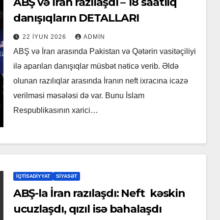
ABŞ və İran razılaşdı – 18 saatlıq
danışıqların DETALLARI
22 İYUN 2026
ADMIN
ABŞ və İran arasında Pakistan və Qətərin vasitəçiliyi
ilə aparılan danışıqlar müsbət nəticə verib. Əldə
olunan razılıqlar arasında İranın neft ixracına icazə
verilməsi məsələsi də var. Bunu İslam
Respublikasının xarici…
İQTISADIYYAT
SIYASƏT
ABŞ-la İran razılaşdı: Neft kəskin
ucuzlaşdı, qızıl isə bahalaşdı