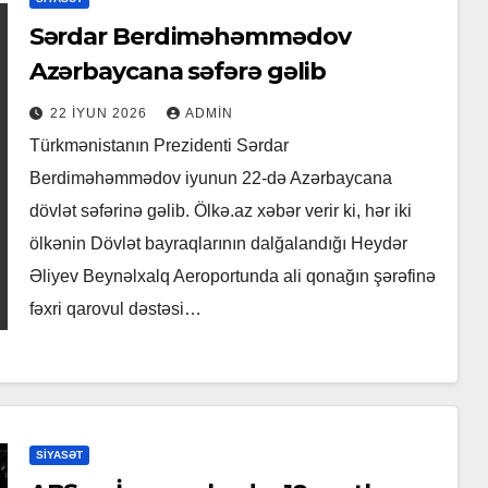
Sərdar Berdiməhəmmədov
Azərbaycana səfərə gəlib
22 İYUN 2026
ADMIN
Türkmənistanın Prezidenti Sərdar
Berdiməhəmmədov iyunun 22-də Azərbaycana
dövlət səfərinə gəlib. Ölkə.az xəbər verir ki, hər iki
ölkənin Dövlət bayraqlarının dalğalandığı Heydər
Əliyev Beynəlxalq Aeroportunda ali qonağın şərəfinə
fəxri qarovul dəstəsi…
SIYASƏT