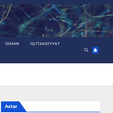
İDMAN
İQTISADIYYAT
Axtar