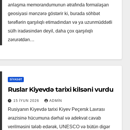
anlaşma memorandumunun ətrafında formalaşan
geosiyasi mənzərə göstərir ki, burada söhbət
tərəflərin qarşılıqlı etimadından və ya uzunmüddətli
sülh iradəsindən deyil, daha çox qarşılıqlı
zərurətdən…
SIYASƏT
Ruslar Kiyevdə tarixi kilsəni vurdu
15 İYUN 2026
ADMIN
Rusiyanın Kiyevdə tarixi Kiyev Peçersk Lavrası
ərazisinə hücumuna dərhal və adekvat cavab
verilməsini tələb edərək, UNESCO və bütün digər