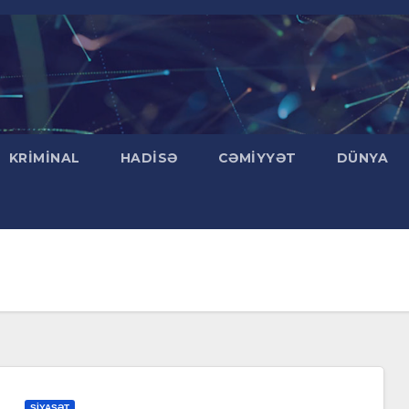
KRIMINAL
HADISƏ
CƏMIYYƏT
DÜNYA
SIYASƏT