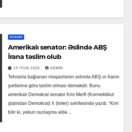
SIYASƏT
Amerikalı senator: Əslində ABŞ
İrana təslim olub
15 İYUN 2026
ADMIN
Tehranla bağlanan müqavilənin əslində ABŞ-ın İranın
şərtlərinə görə təslim olması deməkdir. Bunu
amerikalı Demokrat senator Kris Merfi (Konnektikut
ştatından Demokrat) X (tviter) səhifəsində yazıb. “Kim
bilir ki, yekun razılaşma əldə…