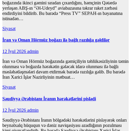
boğazında ikinci gəmini sıradan çıxardığını, həmçinin Qətərdə
yerləşən ABŞ-ın “Əl-Udeyd” aviabazasına təkrar raket zərbəsi
endirdiyini bildirib. Bu barədə “Press TV” SEPAH-ın bəyanatına
istinadən…
Siyasət
İran və Oman Hörmüz boğazı ilə bağlı razılığa gəldilər
12 İyul 2026
admin
İran və Oman Hörmüz boğazında gəmiçiliyin təhlükəsizliyinin təmin
olunması və boğazda hərəkətin gələcək idarə olunması ilə bağlı
məsləhətləşmələri davam etdirmək barədə razılığa gəlib. Bu barədə
İran Xarici İşlər Nazirliyinin mətbuat…
Siyasət
Səudiyyə Ərəbistanı İranın hərəkətlərini pislədi
12 İyul 2026
admin
Səudiyyə Ərəbistanı İranın bölgədəki hərəkətlərini pisləyərək onları
beynəlxalq hüququn və dəniz naviqasiyası azadlığının pozulması
kimi qiymətləndirib. Bu barədə Səudiyyə Ərəbistanı Xarici İşlər