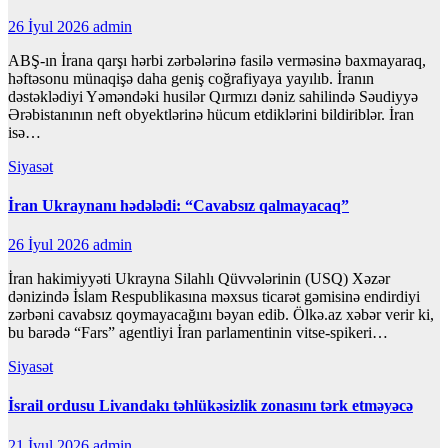
26 İyul 2026
admin
ABŞ-ın İrana qarşı hərbi zərbələrinə fasilə verməsinə baxmayaraq,
həftəsonu münaqişə daha geniş coğrafiyaya yayılıb. İranın
dəstəklədiyi Yəməndəki husilər Qırmızı dəniz sahilində Səudiyyə
Ərəbistanının neft obyektlərinə hücum etdiklərini bildiriblər. İran
isə…
Siyasət
İran Ukraynanı hədələdi: “Cavabsız qalmayacaq”
26 İyul 2026
admin
İran hakimiyyəti Ukrayna Silahlı Qüvvələrinin (USQ) Xəzər
dənizində İslam Respublikasına məxsus ticarət gəmisinə endirdiyi
zərbəni cavabsız qoymayacağını bəyan edib. Ölkə.az xəbər verir ki,
bu barədə “Fars” agentliyi İran parlamentinin vitse-spikeri…
Siyasət
İsrail ordusu Livandakı təhlükəsizlik zonasını tərk etməyəcə
21 İyul 2026
admin