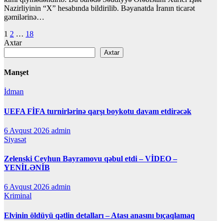
Nazirliyinin “X” hesabında bildirilib. Bəyanatda İranın ticarət
gəmilərinə…
Posts
1
2
…
18
Axtar
pagination
Axtar
Manşet
İdman
UEFA FİFA turnirlərinə qarşı boykotu davam etdirəcək
6 Avqust 2026
admin
Siyasət
Zelenski Ceyhun Bayramovu qəbul etdi – VİDEO –
YENİLƏNİB
6 Avqust 2026
admin
Kriminal
Elvinin öldüyü qətlin detalları – Atası anasını bıçaqlamaq