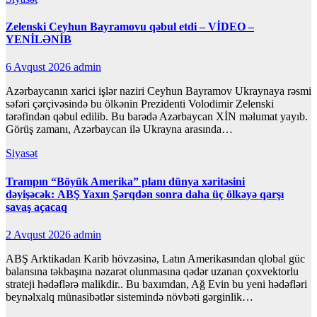
Zelenski Ceyhun Bayramovu qəbul etdi – VİDEO –
YENİLƏNİB
6 Avqust 2026
admin
Azərbaycanın xarici işlər naziri Ceyhun Bayramov Ukraynaya rəsmi
səfəri çərçivəsində bu ölkənin Prezidenti Volodimir Zelenski
tərəfindən qəbul edilib. Bu barədə Azərbaycan XİN məlumat yayıb.
Görüş zamanı, Azərbaycan ilə Ukrayna arasında…
Siyasət
Trampın “Böyük Amerika” planı dünya xəritəsini
dəyişəcək: ABŞ Yaxın Şərqdən sonra daha üç ölkəyə qarşı
savaş açacaq
2 Avqust 2026
admin
ABŞ Arktikadan Karib hövzəsinə, Latın Amerikasından qlobal güc
balansına təkbaşına nəzarət olunmasına qədər uzanan çoxvektorlu
strateji hədəflərə malikdir.. Bu baxımdan, Ağ Evin bu yeni hədəfləri
beynəlxalq münasibətlər sistemində növbəti gərginlik…