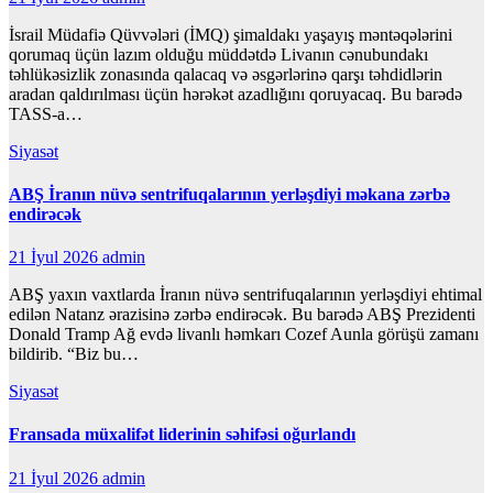
İsrail Müdafiə Qüvvələri (İMQ) şimaldakı yaşayış məntəqələrini
qorumaq üçün lazım olduğu müddətdə Livanın cənubundakı
təhlükəsizlik zonasında qalacaq və əsgərlərinə qarşı təhdidlərin
aradan qaldırılması üçün hərəkət azadlığını qoruyacaq. Bu barədə
TASS-a…
Siyasət
ABŞ İranın nüvə sentrifuqalarının yerləşdiyi məkana zərbə
endirəcək
21 İyul 2026
admin
ABŞ yaxın vaxtlarda İranın nüvə sentrifuqalarının yerləşdiyi ehtimal
edilən Natanz ərazisinə zərbə endirəcək. Bu barədə ABŞ Prezidenti
Donald Tramp Ağ evdə livanlı həmkarı Cozef Aunla görüşü zamanı
bildirib. “Biz bu…
Siyasət
Fransada müxalifət liderinin səhifəsi oğurlandı
21 İyul 2026
admin