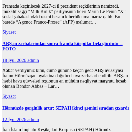
Fransada keçiriləcək 2027-ci il prezident seçkilərinin namizədi,
müxalif sağçı “Milli Birlik” partiyasının lideri Marin Le Penin “X”
sosial şəbəkəsindəki rəsmi hesabı kiberhücuma məruz qalıb. Bu
barədə “Agence France-Presse” (AFP) məlumat…
Siyasət
ABŞ-ın zərbələrindən sonra İranda körpülər belə görünür –
FOTO
18 İyul 2026
admin
Xəbər verdiyimiz kimi, cümə gününə keçən gecə ABŞ aviasiyası
İranın Hörmüzqan əyalətinə dağıdıcı hava zərbələri endirib. ABŞ-ın
hərbi hava qüvvələri regionun ən mühüm nəqliyyat marşrutu hesab
olunan Bəndər-Abbas – Lar…
Siyasət
Hörmüzdə gərginlik artır: SEPAH ikinci gəmini sıradan çıxardı
12 İyul 2026
admin
İran İslam İnqilabı Keşikçiləri Korpusu (SEPAH) Hörmüz