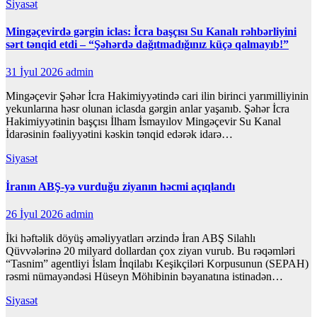
Siyasət
Mingəçevirdə gərgin iclas: İcra başçısı Su Kanalı rəhbərliyini
sərt tənqid etdi – “Şəhərdə dağıtmadığınız küçə qalmayıb!”
31 İyul 2026
admin
Mingəçevir Şəhər İcra Hakimiyyətində cari ilin birinci yarımilliyinin
yekunlarına həsr olunan iclasda gərgin anlar yaşanıb. Şəhər İcra
Hakimiyyətinin başçısı İlham İsmayılov Mingəçevir Su Kanal
İdarəsinin fəaliyyətini kəskin tənqid edərək idarə…
Siyasət
İranın ABŞ-yə vurduğu ziyanın həcmi açıqlandı
26 İyul 2026
admin
İki həftəlik döyüş əməliyyatları ərzində İran ABŞ Silahlı
Qüvvələrinə 20 milyard dollardan çox ziyan vurub. Bu rəqəmləri
“Tasnim” agentliyi İslam İnqilabı Keşikçiləri Korpusunun (SEPAH)
rəsmi nümayəndəsi Hüseyn Möhibinin bəyanatına istinadən…
Siyasət