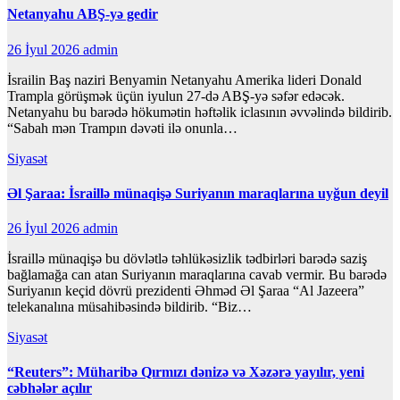
Netanyahu ABŞ-yə gedir
26 İyul 2026
admin
İsrailin Baş naziri Benyamin Netanyahu Amerika lideri Donald
Trampla görüşmək üçün iyulun 27-də ABŞ-yə səfər edəcək.
Netanyahu bu barədə hökumətin həftəlik iclasının əvvəlində bildirib.
“Sabah mən Trampın dəvəti ilə onunla…
Siyasət
Əl Şaraa: İsraillə münaqişə Suriyanın maraqlarına uyğun deyil
26 İyul 2026
admin
İsraillə münaqişə bu dövlətlə təhlükəsizlik tədbirləri barədə saziş
bağlamağa can atan Suriyanın maraqlarına cavab vermir. Bu barədə
Suriyanın keçid dövrü prezidenti Əhməd Əl Şaraa “Al Jazeera”
telekanalına müsahibəsində bildirib. “Biz…
Siyasət
“Reuters”: Müharibə Qırmızı dənizə və Xəzərə yayılır, yeni
cəbhələr açılır