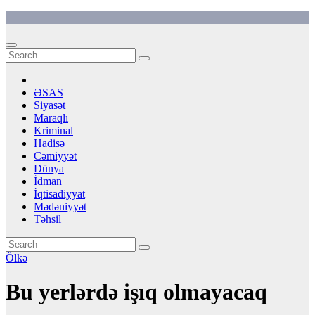
Skip
to
content
ƏSAS
Siyasət
Maraqlı
Kriminal
Hadisə
Cəmiyyət
Dünya
İdman
İqtisadiyyat
Mədəniyyət
Təhsil
Ölkə
Bu yerlərdə işıq olmayacaq