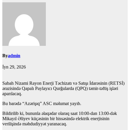
By
admin
İyn 29, 2026
Sabah Nizami Rayon Enerji Təchizatı və Satışı İdarəsinin (RETSİ)
ərazisində Qapalı Paylayıcı Qurğularda (QPQ) təmir-təftiş işləri
aparılacaq.
Bu barədə “Azərişıq” ASC məlumat yayıb.
Bildirilib ki, bununla əlaqədar olaraq saat 10:00-dan 13:00-dək
Mikayıl Əliyev küçəsinin bir hissəsində elektrik enerjisinin
verilişində məhdudiyyət yaranacaq.