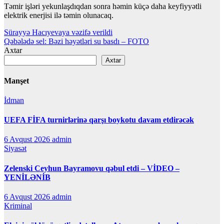
Təmir işləri yekunlaşdıqdan sonra həmin küçə daha keyfiyyətli
elektrik enerjisi ilə təmin olunacaq.
Yazı
Sürayyə Hacıyevaya vəzifə verildi
Qəbələdə sel: Bəzi həyətləri su basdı – FOTO
naviqasiyası
Axtar
Axtar
Manşet
İdman
UEFA FİFA turnirlərinə qarşı boykotu davam etdirəcək
6 Avqust 2026
admin
Siyasət
Zelenski Ceyhun Bayramovu qəbul etdi – VİDEO –
YENİLƏNİB
6 Avqust 2026
admin
Kriminal