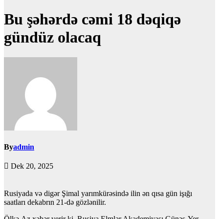
Bu şəhərdə cəmi 18 dəqiqə
gündüz olacaq
By
admin
Dek 20, 2025
Rusiyada və digər Şimal yarımkürəsində ilin ən qısa gün işığı
saatları dekabrın 21-də gözlənilir.
Ölkə.Az xəbər verir ki, Rusiya Elmlər Akademiyası Günəş-Yer