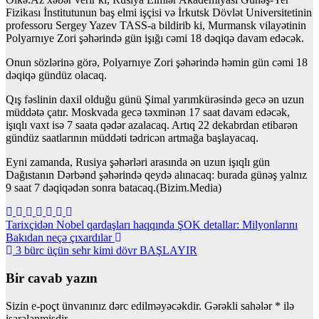
Fizikası İnstitutunun baş elmi işçisi və İrkutsk Dövlət Universitetinin
professoru Sergey Yazev TASS-a bildirib ki, Murmansk vilayətinin
Polyarnıye Zori şəhərində gün işığı cəmi 18 dəqiqə davam edəcək.
Onun sözlərinə görə, Polyarnıye Zori şəhərində həmin gün cəmi 18
dəqiqə gündüz olacaq.
Qış fəslinin daxil olduğu günü Şimal yarımkürəsində gecə ən uzun
müddətə çatır. Moskvada gecə təxminən 17 saat davam edəcək,
işıqlı vaxt isə 7 saata qədər azalacaq. Artıq 22 dekabrdan etibarən
gündüz saatlarının müddəti tədricən artmağa başlayacaq.
Eyni zamanda, Rusiya şəhərləri arasında ən uzun işıqlı gün
Dağıstanın Dərbənd şəhərində qeydə alınacaq: burada günəş yalnız
9 saat 7 dəqiqədən sonra batacaq.(Bizim.Media)
Yazı
Tarixçidən Nobel qardaşları haqqında ŞOK detallar: Milyonlarını
Bakıdan neçə çıxardılar
naviqasiyası
3 bürc üçün sehr kimi dövr BAŞLAYIR
Bir cavab yazın
Sizin e-poçt ünvanınız dərc edilməyəcəkdir.
Gərəkli sahələr
*
ilə
işarələnmişdir