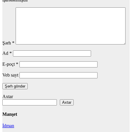
Şərh
*
Ad
*
E-poçt
*
Veb sayt
Axtar
Axtar
Manşet
İdman