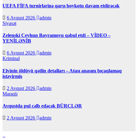
UEFA FİFA turnirlərinə qarşı boykotu davam etdirəcək
6 Avqust 2026
admin
Siyasət
Zelenski Ceyhun Bayramovu qəbul etdi – VİDEO –
YENİLƏNİB
6 Avqust 2026
admin
Kriminal
Elvinin öldüyü qətlin detalları – Atası anasını bıçaqlamaq
istəyirmiş
2 Avqust 2026
admin
Maraqlı
Avqustda pul cəlb edəcək BÜRCLƏR
2 Avqust 2026
admin