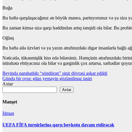
Buğa
Bu həftə qarşılaşacağınız ən böyük maneə, partnyorunuz və ya sizə yax
Bu zaman kimsə sizə qarşı həddindən artıq tənqidi ola bilər. Bu proble
Oğlaq
Bu həftə ailə üzvləri və ya yaxın ətrafınızdakı digər insanlarla bağlı a
Nəticədə, tükənmişlik hiss edə bilərsiniz. Həmçinin ətrafınızdakı birin
istirahətə ehtiyacınız ola bilər və gərginlik çox artarsa, sərhədlər qoyu
Yazı
Beyində narahatlığı “söndürən” sinir dövrəsi aşkar edildi
Gündə bir ovuc gilas yeməyin gözlənilməz təsiri
naviqasiyası
Axtar
Axtar
Manşet
İdman
UEFA FİFA turnirlərinə qarşı boykotu davam etdirəcək