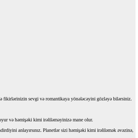
fikirlərinizin sevgi və romantikaya yönələcəyini gözləyə bilərsiniz.
qoyur və həmişəki kimi irəliləməyinizə mane olur.
rdiyini anlayırsınız. Planetlər sizi həmişəki kimi irəliləmək əvəzinə,