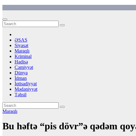
Skip
to
content
ƏSAS
Siyasət
Maraqlı
Kriminal
Hadisə
Cəmiyyət
Dünya
İdman
İqtisadiyyat
Mədəniyyət
Təhsil
Maraqlı
Bu həftə “pis dövr”ə qədəm 