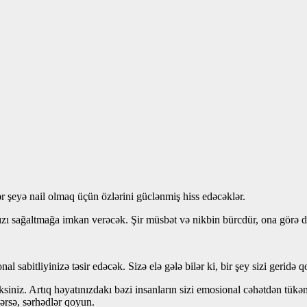
r şeyə nail olmaq üçün özlərini güclənmiş hiss edəcəklər.
zı sağaltmağa imkan verəcək. Şir müsbət və nikbin bürcdür, ona görə də 
 sabitliyinizə təsir edəcək. Sizə elə gələ bilər ki, bir şey sizi geridə 
iz. Artıq həyatınızdakı bəzi insanların sizi emosional cəhətdən tükəndi
lərsə, sərhədlər qoyun.