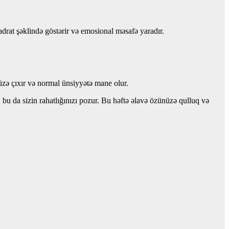
drat şəklində göstərir və emosional məsafə yaradır.
r üzə çıxır və normal ünsiyyətə mane olur.
, bu da sizin rahatlığınızı pozur. Bu həftə əlavə özünüzə qulluq və