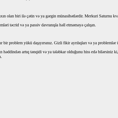
ın olan biri ilə çətin və ya gərgin münasibətlərdir. Merkuri Saturnu kva
mləri təcrid və ya passiv davranışla həll etməməyə çalışın.
ğır bir problem yükü daşıyırsınız. Gizli fikir ayrılıqları və ya problemlə
in həddindən artıq tənqidi və ya tələbkar olduğunu hiss edə bilərsiniz ki
n.