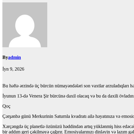
By
admin
İyn 9, 2026
Bu həftə ərzində üç bürcün nümayəndələri son vaxtlar arzuladıqları hə
İyunun 13-də Venera Şir bürcünə daxil olacaq və bu da daxili övladını
Qoç
Çərşənbə günü Merkurinin Saturnla kvadratı ailə həyatınıza və emosional
Xərçəngdə üç planetlə özünüzü həddindən artıq yüklənmiş hiss edəcəksin
bir addım geri çəkilməyə çağırır. Emosiyalarınızı dinləyin və lazım gə