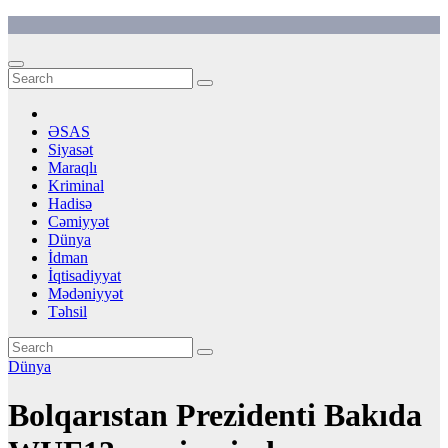
Skip
to
content
ƏSAS
Siyasət
Maraqlı
Kriminal
Hadisə
Cəmiyyət
Dünya
İdman
İqtisadiyyat
Mədəniyyət
Təhsil
Dünya
Bolqarıstan Prezidenti Bakıda