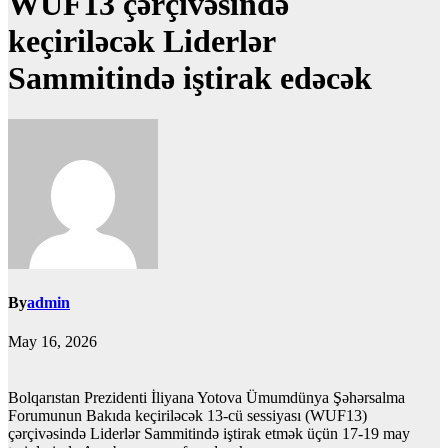
WUF13 çərçivəsində
keçiriləcək Liderlər
Sammitində iştirak edəcək
By
admin
May 16, 2026
Bolqarıstan Prezidenti İliyana Yotova Ümumdünya Şəhərsalma
Forumunun Bakıda keçiriləcək 13-cü sessiyası (WUF13)
çərçivəsində Liderlər Sammitində iştirak etmək üçün 17-19 may