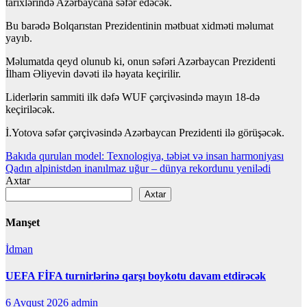
tarixlərində Azərbaycana səfər edəcək.
Bu barədə Bolqarıstan Prezidentinin mətbuat xidməti məlumat
yayıb.
Məlumatda qeyd olunub ki, onun səfəri Azərbaycan Prezidenti
İlham Əliyevin dəvəti ilə həyata keçirilir.
Liderlərin sammiti ilk dəfə WUF çərçivəsində mayın 18-də
keçiriləcək.
İ.Yotova səfər çərçivəsində Azərbaycan Prezidenti ilə görüşəcək.
Yazı
Bakıda qurulan model: Texnologiya, təbiət və insan harmoniyası
Qadın alpinistdən inanılmaz uğur – dünya rekordunu yenilədi
naviqasiyası
Axtar
Axtar
Manşet
İdman
UEFA FİFA turnirlərinə qarşı boykotu davam etdirəcək
6 Avqust 2026
admin