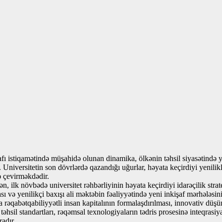
şafı istiqamətində müşahidə olunan dinamika, ölkənin təhsil siyasətində 
r. Universitetin son dövrlərdə qazandığı uğurlar, həyata keçirdiyi yenili
 çevirməkdədir.
n, ilk növbədə universitet rəhbərliyinin həyata keçirdiyi idarəçilik st
ı və yenilikçi baxışı ali məktəbin fəaliyyətində yeni inkişaf mərhələs
 rəqabətqabiliyyətli insan kapitalının formalaşdırılması, innovativ düşü
l standartları, rəqəmsal texnologiyaların tədris prosesinə inteqrasiyası
radır.