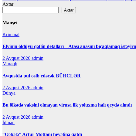
naviqasiyası
Axtar
Axtar
Manşet
Kriminal
Elvinin öldüyü qətlin detalları – Atası anasını bıçaqlamaq istəyir
2 Avqust 2026
admin
Maraqlı
Avqustda pul cəlb edəcək BÜRCLƏR
2 Avqust 2026
admin
Dünya
Bu ölkədə vaksini olmayan virusa ilk yoluxma halı qeydə alındı
2 Avqust 2026
admin
İdman
“Qəbələ” Artur Mottanı heyətinə qatdı