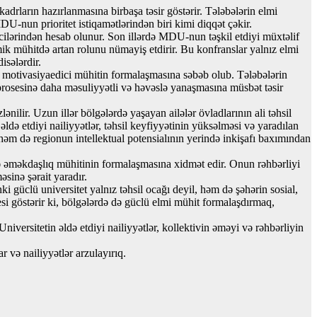
kadrların hazırlanmasına birbaşa təsir göstərir. Tələbələrin elmi
U-nun prioritet istiqamətlərindən biri kimi diqqət çəkir.
cilərindən hesab olunur. Son illərdə MDU-nun təşkil etdiyi müxtəlif
mik mühitdə artan rolunu nümayiş etdirir. Bu konfranslar yalnız elmi
isələrdir.
ə motivasiyaedici mühitin formalaşmasına səbəb olub. Tələbələrin
l prosesinə daha məsuliyyətli və həvəslə yanaşmasına müsbət təsir
ənilir. Uzun illər bölgələrdə yaşayan ailələr övladlarının ali təhsil
ldə etdiyi nailiyyətlər, təhsil keyfiyyətinin yüksəlməsi və yaradılan
 həm də regionun intellektual potensialının yerində inkişafı baxımından
 və əməkdaşlıq mühitinin formalaşmasına xidmət edir. Onun rəhbərliyi
əsinə şərait yaradır.
 güclü universitet yalnız təhsil ocağı deyil, həm də şəhərin sosial,
si göstərir ki, bölgələrdə də güclü elmi mühit formalaşdırmaq,
versitetin əldə etdiyi nailiyyətlər, kollektivin əməyi və rəhbərliyin
 və nailiyyətlər arzulayırıq.