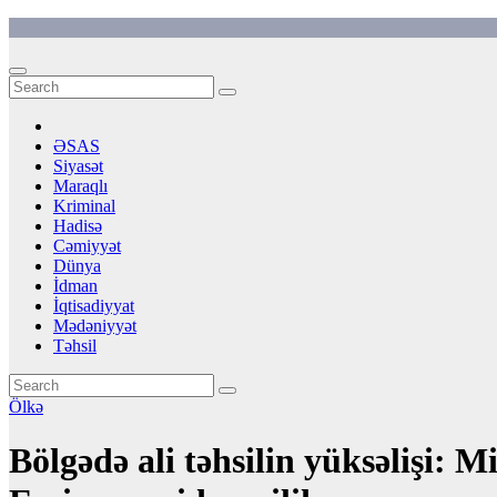
Skip
to
content
ƏSAS
Siyasət
Maraqlı
Kriminal
Hadisə
Cəmiyyət
Dünya
İdman
İqtisadiyyat
Mədəniyyət
Təhsil
Ölkə
Bölgədə ali təhsilin yüksəlişi: 