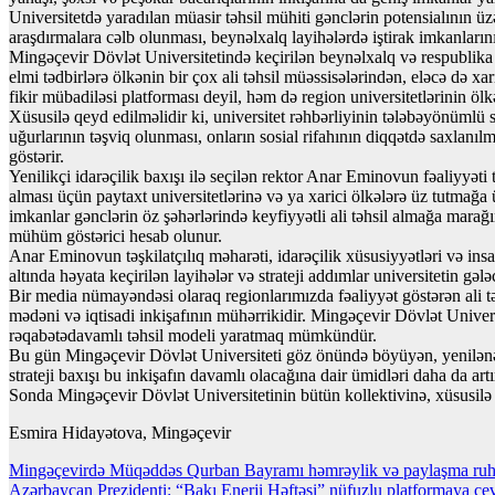
Universitetdə yaradılan müasir təhsil mühiti gənclərin potensialının üzə
araşdırmalara cəlb olunması, beynəlxalq layihələrdə iştirak imkanların
Mingəçevir Dövlət Universitetində keçirilən beynəlxalq və respublika 
elmi tədbirlərə ölkənin bir çox ali təhsil müəssisələrindən, eləcə də 
fikir mübadiləsi platforması deyil, həm də region universitetlərinin ö
Xüsusilə qeyd edilməlidir ki, universitet rəhbərliyinin tələbəyönüml
uğurlarının təşviq olunması, onların sosial rifahının diqqətdə saxlanı
göstərir.
Yenilikçi idarəçilik baxışı ilə seçilən rektor Anar Eminovun fəaliyyəti t
alması üçün paytaxt universitetlərinə və ya xarici ölkələrə üz tutmağa 
imkanlar gənclərin öz şəhərlərində keyfiyyətli ali təhsil almağa marağ
mühüm göstərici hesab olunur.
Anar Eminovun təşkilatçılıq məharəti, idarəçilik xüsusiyyətləri və ins
altında həyata keçirilən layihələr və strateji addımlar universitetin gə
Bir media nümayəndəsi olaraq regionlarımızda fəaliyyət göstərən ali tə
mədəni və iqtisadi inkişafının mühərrikidir. Mingəçevir Dövlət Univer
rəqabətədavamlı təhsil modeli yaratmaq mümkündür.
Bu gün Mingəçevir Dövlət Universiteti göz önündə böyüyən, yenilənən və
strateji baxışı bu inkişafın davamlı olacağına dair ümidləri daha da artır
Sonda Mingəçevir Dövlət Universitetinin bütün kollektivinə, xüsusilə 
Esmira Hidayətova, Mingəçevir
Yazı
Mingəçevirdə Müqəddəs Qurban Bayramı həmrəylik və paylaşma ru
Azərbaycan Prezidenti: “Bakı Enerji Həftəsi” nüfuzlu platformaya çev