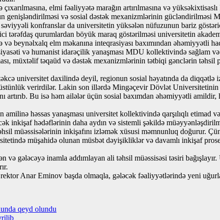
 çıxarılmasına, elmi fəaliyyətə marağın artırılmasına və yüksəkixtisaslı 
ın genişləndirilməsi və sosial dəstək mexanizmlərinin gücləndirilməsi MD
səviyyəli konfranslar da universitetin yüksələn nüfuzunun bariz göstəri
xarici tərəfdaş qurumlardan böyük maraq göstərilməsi universitetin akade
lkə və beynəlxalq elm məkanına inteqrasiyası baxımından əhəmiyyətli had
ü siyasəti və humanist idarəçilik yanaşması MDU kollektivində sağlam v
lması, müxtəlif təqaüd və dəstək mexanizmlərinin tətbiqi gənclərin təhsi
əkcə universitet daxilində deyil, regionun sosial həyatında da diqqətlə izl
üstünlük verirdilər. Lakin son illərdə Mingəçevir Dövlət Universitetinin ə
ını artırıb. Bu isə həm ailələr üçün sosial baxımdan əhəmiyyətli amildir,
an amilinə həssas yanaşması universitet kollektivində qarşılıqlı etimad
ləcək inkişaf hədəflərinin daha aydın və sistemli şəkildə müəyyənləşdirilm
hsil müəssisələrinin inkişafını izləmək xüsusi məmnunluq doğurur. Çünki
sitetində müşahidə olunan müsbət dəyişikliklər və davamlı inkişaf prose
 gələcəyə inamla addımlayan ali təhsil müəssisəsi təsiri bağışlayır. Uni
ır.
rektor Anar Eminov başda olmaqla, gələcək fəaliyyətlərində yeni uğurlar
hunda qeyd olundu
rilib