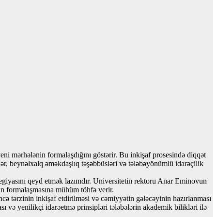
yeni mərhələnin formalaşdığını göstərir. Bu inkişaf prosesində diqqət
klər, beynəlxalq əməkdaşlıq təşəbbüsləri və tələbəyönümlü idarəçilik
rategiyasını qeyd etmək lazımdır. Universitetin rektoru Anar Eminovun
inin formalaşmasına mühüm töhfə verir.
ncə tərzinin inkişaf etdirilməsi və cəmiyyətin gələcəyinin hazırlanması
 və yenilikçi idarəetmə prinsipləri tələbələrin akademik bilikləri ilə