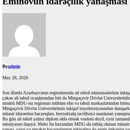
Eminovun idarəçilik yanaşması
By
admin
May 28, 2026
Son illərdə Azərbaycanın regionlarında ali təhsil müəssisələrinin inki
çəkən ali təhsil ocaqlarından biri də Mingəçevir Dövlət Universitetidi
modeli MDU-nu regionun mühüm elm və təhsil mərkəzlərindən birinə
Mingəçevir Dövlət Universitetinin inkişaf trayektoriyasından danışarkə
müasir idarəetmə bacarıqları, beynəlxalq təcrübəyə əsaslanan yanaşmas
Bu gün ali təhsil yalnız diplom əldə etmək vasitəsi deyil, eyni zamanda
missiyasını daşıyır. Məhz bu baxımdan MDU-da tətbiq olunan müasir təhsi
yanaşı, şəxsi və peşəkar bacarıqlarının inkişafına da geniş imkanlar ya