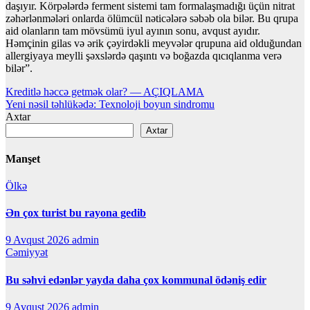
daşıyır. Körpələrdə ferment sistemi tam formalaşmadığı üçün nitrat
zəhərlənmələri onlarda ölümcül nəticələrə səbəb ola bilər. Bu qrupa
aid olanların tam mövsümü iyul ayının sonu, avqust ayıdır.
Həmçinin gilas və ərik çəyirdəkli meyvələr qrupuna aid olduğundan
allergiyaya meylli şəxslərdə qaşıntı və boğazda qıcıqlanma verə
bilər”.
Yazı
Kreditlə həccə getmək olar? — AÇIQLAMA
Yeni nəsil təhlükədə: Texnoloji boyun sindromu
naviqasiyası
Axtar
Axtar
Manşet
Ölkə
Ən çox turist bu rayona gedib
9 Avqust 2026
admin
Cəmiyyət
Bu səhvi edənlər yayda daha çox kommunal ödəniş edir
9 Avqust 2026
admin