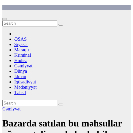
Skip
to
content
ƏSAS
Siyasət
Maraqlı
Kriminal
Hadisə
Cəmiyyət
Dünya
İdman
İqtisadiyyat
Mədəniyyət
Təhsil
Cəmiyyət
Bazarda satılan bu məhsullar