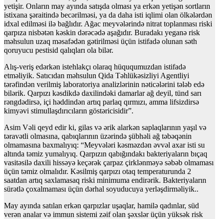
yetişir. Onların may ayında satışda olması ya erkən yetişən sortların
istixana şəraitində becərilməsi, ya da daha isti iqlimi olan ölkələrdən
idxal edilməsi ilə bağlıdır. Ağac meyvələrində nitrat toplanması riski
qarpıza nisbətən kəskin dərəcədə aşağıdır. Buradakı yeganə risk
məhsulun uzaq məsafədən gətirilməsi üçün istifadə olunan səth
qoruyucu pestisid qalıqları ola bilər.
Alış-veriş edərkən istehlakçı olaraq hüququmuzdan istifadə
etməliyik. Satıcıdan məhsulun Qida Təhlükəsizliyi Agentliyi
tərəfindən verilmiş laboratoriya analizlərinin nəticələrini tələb edə
bilərik. Qarpızı kəsdikdə daxilindəki damarlar ağ deyil, tünd sarı
rəngdədirsə, içi həddindən artıq parlaq qırmızı, amma lifsizdirsə
kimyəvi stimullaşdırıcıların göstəricisidir”.
Asim Vəli qeyd edir ki, gilas və ərik alarkən saplaqlarının yaşıl və
təravətli olmasına, qabıqlarının üzərində şübhəli ağ təbəqənin
olmamasına baxmalıyıq: “Meyvələri kəsməzdən əvvəl axar isti su
altında təmiz yumalıyıq. Qarpızın qabığındakı bakteriyaların bıçaq
vasitəsilə daxili hissəyə keçərək çarpaz çirklənməyə səbəb olmaması
üçün təmiz olmalıdır. Kəsilmiş qarpızı otaq temperaturunda 2
saatdan artıq saxlamasaq riski minimuma endirərik. Bakteriyaların
sürətlə çoxalmaması üçün dərhal soyuducuya yerləşdirməliyik..
May ayında satılan erkən qarpızlar uşaqlar, hamilə qadınlar, süd
verən analar və immun sistemi zəif olan şəxslər üçün yüksək risk