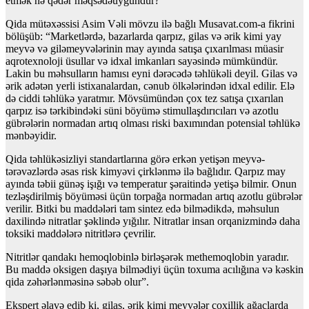
etmək nə qədər məqsədəuyğundur?
Qida mütəxəssisi Asim Vəli mövzu ilə bağlı Musavat.com-a fikrini
bölüşüb: “Marketlərdə, bazarlarda qarpız, gilas və ərik kimi yay
meyvə və giləmeyvələrinin may ayında satışa çıxarılması müasir
aqrotexnoloji üsullar və idxal imkanları sayəsində mümkündür.
Lakin bu məhsulların hamısı eyni dərəcədə təhlükəli deyil. Gilas və
ərik adətən yerli istixanalardan, cənub ölkələrindən idxal edilir. Elə
də ciddi təhlükə yaratmır. Mövsümündən çox tez satışa çıxarılan
qarpız isə tərkibindəki süni böyümə stimullaşdırıcıları və azotlu
gübrələrin normadan artıq olması riski baxımından potensial təhlükə
mənbəyidir.
Qida təhlükəsizliyi standartlarına görə erkən yetişən meyvə-
tərəvəzlərdə əsas risk kimyəvi çirklənmə ilə bağlıdır. Qarpız may
ayında təbii günəş işığı və temperatur şəraitində yetişə bilmir. Onun
tezləşdirilmiş böyüməsi üçün torpağa normadan artıq azotlu gübrələr
verilir. Bitki bu maddələri tam sintez edə bilmədikdə, məhsulun
daxilində nitratlar şəklində yığılır. Nitratlar insan orqanizmində daha
toksiki maddələrə nitritlərə çevrilir.
Nitritlər qandakı hemoqlobinlə birləşərək methemoqlobin yaradır.
Bu maddə oksigen daşıya bilmədiyi üçün toxuma acılığına və kəskin
qida zəhərlənməsinə səbəb olur”.
Ekspert əlavə edib ki, gilas, ərik kimi meyvələr çoxillik ağaclarda