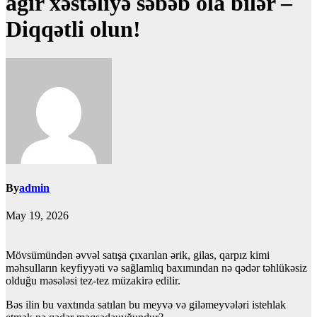
ağır xəstəliyə səbəb ola bilər –
Diqqətli olun!
By
admin
May 19, 2026
Mövsümündən əvvəl satışa çıxarılan ərik, gilas, qarpız kimi
məhsulların keyfiyyəti və sağlamlıq baxımından nə qədər təhlükəsiz
olduğu məsələsi tez-tez müzakirə edilir.
Bəs ilin bu vaxtında satılan bu meyvə və giləmeyvələri istehlak