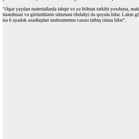
“Əgər yayılan materiallarda təhqir və ya böhtan tərkibi yoxdursa, məhk
istənilməsi və görüntülərin silinməsi öhdəliyi də qoyula bilər. Lakin 
isə 6 ayadək azadlıqdan məhrumetmə cəzası tətbiq oluna bilər”.