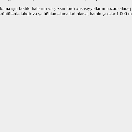
əmə işin faktiki hallarını və şəxsin fərdi xüsusiyyətlərini nəzərə alara
görüntülərdə təhqir və ya böhtan əlamətləri olarsa, həmin şəxslər 1 000 m