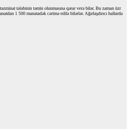
q təzminat tələbinin təmin olunmasına qərar verə bilər. Bu zaman üzr
anatdan 1 500 manatadək cərimə edilə bilərlər. Ağırlaşdırıcı hallarda