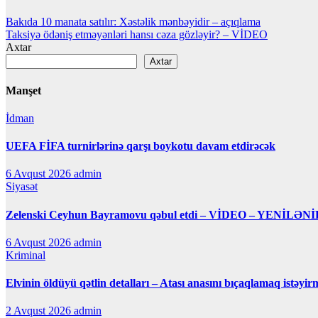
Yazı
Bakıda 10 manata satılır: Xəstəlik mənbəyidir – açıqlama
Taksiyə ödəniş etməyənləri hansı cəza gözləyir? – VİDEO
naviqasiyası
Axtar
Axtar
Manşet
İdman
UEFA FİFA turnirlərinə qarşı boykotu davam etdirəcək
6 Avqust 2026
admin
Siyasət
Zelenski Ceyhun Bayramovu qəbul etdi – VİDEO – YENİLƏNİ
6 Avqust 2026
admin
Kriminal
Elvinin öldüyü qətlin detalları – Atası anasını bıçaqlamaq istəyir
2 Avqust 2026
admin