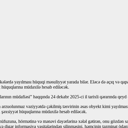
əkələrdə yayılması hüquqi məsuliyyət yarada bilər. Eləcə də açıq və qap
ət hüquqlarına müdaxilə hesab ediləcək.
ının müdafiəsi” haqqında 24 dekabr 2025-ci il tarixli qərarında qeyd
rzuolunmaz vəziyyətdə çəkilmiş təsvirinin əsas obyekt kimi yayılması, h
ası şəxsiyyət hüquqlarına müdaxilə hesab ediləcək.
fuzuna, hörmətinə və mənəvi dəyərlərinə xələl gətirən, onu gözdən sal
 digər informasiya vasitələrindən silinməsini, həmçinin təzminat ödənil