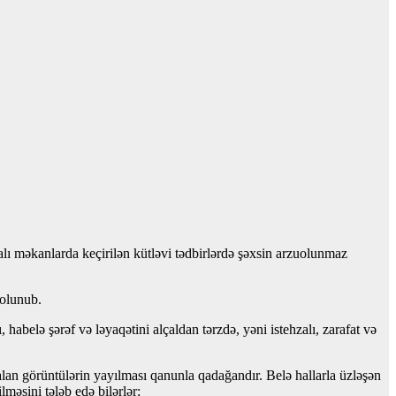
alı məkanlarda keçirilən kütləvi tədbirlərdə şəxsin arzuolunmaz
 olunub.
abelə şərəf və ləyaqətini alçaldan tərzdə, yəni istehzalı, zarafat və
an görüntülərin yayılması qanunla qadağandır. Belə hallarla üzləşən
məsini tələb edə bilərlər: