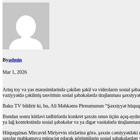
By
admin
Mar 1, 2026
Artıq toy və yas mərasimlərində çəkilən şəkil və videoların sosial şəb
vəziyyətdə çəkilmiş təsvirinin sosial şəbəkələrdə tirajlanması şəxsiyy
Baku TV bildirir ki, bu, Ali Məhkəmə Plenumunun “Şəxsiyyət hüquqlar
Bundan sonra kütləvi tədbirlərdə konkret şəxsin onun üçün açıq-aydın a
ya lağ kontekstində sosial şəbəkələr və ya digər vasitələrlə tirajlanm
Hüquqşünas Mircavid Miriyevin sözlərinə görə, şəxsin cəmiyyətdəki nü
şəxslər məhkəməyə müraciət edərək görüntülərin sosial şəbəkələrdən və