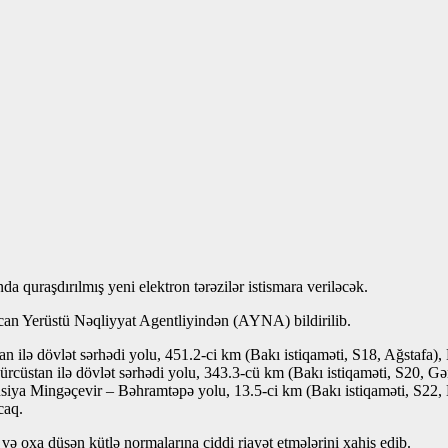
 quraşdırılmış yeni elektron tərəzilər istismara veriləcək.
an Yerüstü Nəqliyyat Agentliyindən (AYNA) bildirilib.
 ilə dövlət sərhədi yolu, 451.2-ci km (Bakı istiqaməti, S18, Ağstafa),
rcüstan ilə dövlət sərhədi yolu, 343.3-cü km (Bakı istiqaməti, S20, Gə
siya Mingəçevir – Bəhramtəpə yolu, 13.5-ci km (Bakı istiqaməti, S22
caq.
i və oxa düşən kütlə normalarına ciddi riayət etmələrini xahiş edib.