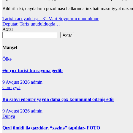
Bildirilir ki, qaydaların pozulması hallarında inzibati məsuliyyət nəzərd
Yazı
Tarixin acı yaddaşı – 31 Mart Soyqırımı unudulmur
Deputat: Tarix unudulduqda…
naviqasiyası
Axtar
Axtar
Manşet
Ölkə
Ən çox turist bu rayona gedib
9 Avqust 2026
admin
Cəmiyyət
Bu səhvi edənlər yayda daha çox kommunal ödəniş edir
9 Avqust 2026
admin
Dünya
Qızıl ümidi ilə qazdılar, “xəzinə” tapdılar- FOTO