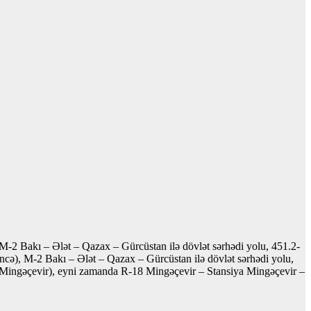
 M-2 Bakı – Ələt – Qazax – Gürcüstan ilə dövlət sərhədi yolu, 451.2-
ncə), M-2 Bakı – Ələt – Qazax – Gürcüstan ilə dövlət sərhədi yolu,
, Mingəçevir), eyni zamanda R-18 Mingəçevir – Stansiya Mingəçevir –