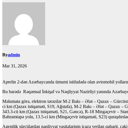
By
admin
Mar 31, 2026
Aprelin 2-dən Azərbaycanda ümumi istifadədə olan avtomobil yollarında
Bu barədə Rəqəmsal İnkişaf və Nəqliyyat Nazirliyi yanında Azərbayc
Məlumata görə, elektron tərəzilər M-2 Bakı – Ələt – Qazax – Gürcüstan
ci km (Qazax istiqaməti, S19, Ağstafa), M-2 Bakı – Ələt – Qazax – Gü
343.3-cü km (Qazax istiqaməti, S21, Gəncə), R-18 Mingəçevir – Stan
Bəhramtəpə yolu, 13.5-ci km (Mingəçevir istiqaməti, S23) quraşdırıla
Agentlik sürcülərdən nəqliyyat vasitələrinin icazə verilən qabarit, çək