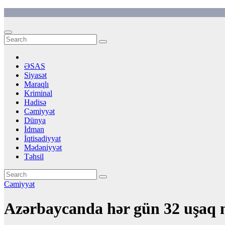
Skip
to
content
ƏSAS
Siyasət
Maraqlı
Kriminal
Hadisə
Cəmiyyət
Dünya
İdman
İqtisadiyyat
Mədəniyyət
Təhsil
Cəmiyyət
Azərbaycanda hər gün 32 uşaq 