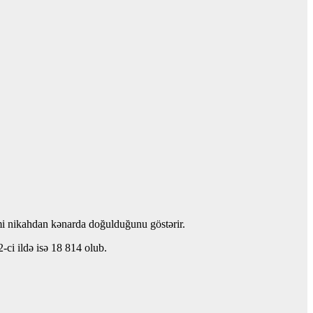
smi nikahdan kənarda doğulduğunu göstərir.
ci ildə isə 18 814 olub.