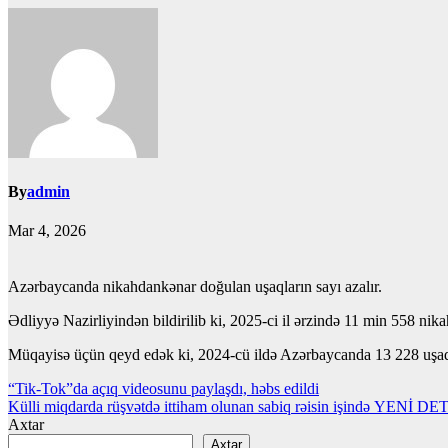
By
admin
Mar 4, 2026
Azərbaycanda nikahdankənar doğulan uşaqların sayı azalır.
Ədliyyə Nazirliyindən bildirilib ki, 2025-ci il ərzində 11 min 558 n
Müqayisə üçün qeyd edək ki, 2024-cü ildə Azərbaycanda 13 228 uşaq n
Yazı
“Tik-Tok”da açıq videosunu paylaşdı, həbs edildi
Külli miqdarda rüşvətdə ittiham olunan sabiq rəisin işində YENİ 
naviqasiyası
Axtar
Axtar