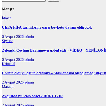
Manşet
İdman
UEFA FİFA turnirlərinə qarşı boykotu davam etdirəcək
6 Avqust 2026
admin
Siyasət
Zelenski Ceyhun Bayramovu qəbul etdi – VİDEO – YENİLƏNİ
6 Avqust 2026
admin
Kriminal
Elvinin öldüyü qətlin detalları – Atası anasını bıçaqlamaq istəyir
2 Avqust 2026
admin
Maraqlı
Avqustda pul cəlb edəcək BÜRCLƏR
2 Avqust 2026
admin