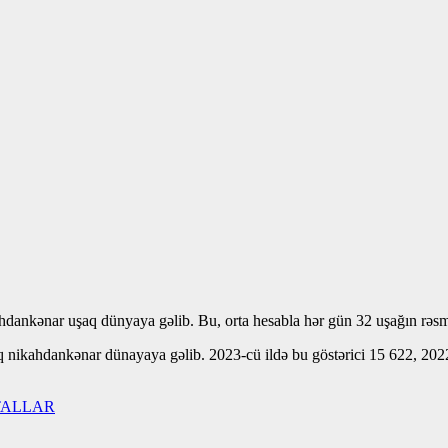
ikahdankənar uşaq dünyaya gəlib. Bu, orta hesabla hər gün 32 uşağın rə
ikahdankənar dünayaya gəlib. 2023-cü ildə bu göstərici 15 622, 2022-
DETALLAR