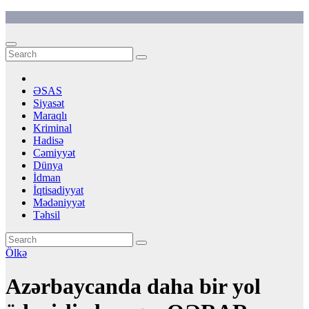
Skip
to
content
ƏSAS
Siyasət
Maraqlı
Kriminal
Hadisə
Cəmiyyət
Dünya
İdman
İqtisadiyyat
Mədəniyyət
Təhsil
Ölkə
Azərbaycanda daha bir yol