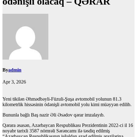
ödənişli olacaq – QƏRAR
By
admin
Apr 3, 2026
Yeni tikilən Əhmədbəyli-Füzuli-Şuşa avtomobil yolunun 81.3
kilometrlik hissəsinin ödənişli avtomobil yolu kimi müəyyən edilib.
Bununla bağlı Baş nazir Əli Əsədov qərar imzalayıb.
Qərara əsasən, Azərbaycan Respublikası Prezidentinin 2022-ci il 16
noyabr tarixli 3587 nömrəli Sərəncamı ilə təsdiq edilmiş
“Azərbaycan Respublikasının işğaldan azad edilmiş ərazilərinə