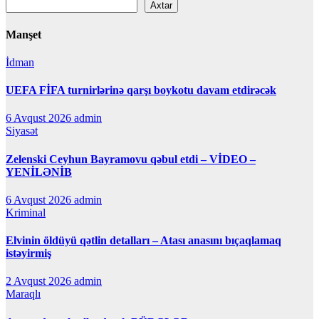
Axtar
Manşet
İdman
UEFA FİFA turnirlərinə qarşı boykotu davam etdirəcək
6 Avqust 2026
admin
Siyasət
Zelenski Ceyhun Bayramovu qəbul etdi – VİDEO –
YENİLƏNİB
6 Avqust 2026
admin
Kriminal
Elvinin öldüyü qətlin detalları – Atası anasını bıçaqlamaq
istəyirmiş
2 Avqust 2026
admin
Maraqlı