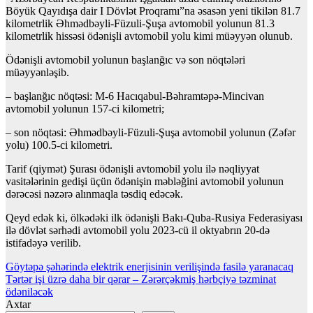
Böyük Qayıdışa dair I Dövlət Proqramı”na əsasən yeni tikilən 81.7
kilometrlik Əhmədbəyli-Füzuli-Şuşa avtomobil yolunun 81.3
kilometrlik hissəsi ödənişli avtomobil yolu kimi müəyyən olunub.
Ödənişli avtomobil yolunun başlanğıc və son nöqtələri
müəyyənləşib.
– başlanğıc nöqtəsi: M-6 Hacıqabul-Bəhramtəpə-Mincivan
avtomobil yolunun 157-ci kilometri;
– son nöqtəsi: Əhmədbəyli-Füzuli-Şuşa avtomobil yolunun (Zəfər
yolu) 100.5-ci kilometri.
Tarif (qiymət) Şurası ödənişli avtomobil yolu ilə nəqliyyat
vasitələrinin gedişi üçün ödənişin məbləğini avtomobil yolunun
dərəcəsi nəzərə alınmaqla təsdiq edəcək.
Qeyd edək ki, ölkədəki ilk ödənişli Bakı-Quba-Rusiya Federasiyası
ilə dövlət sərhədi avtomobil yolu 2023-cü il oktyabrın 20-də
istifadəyə verilib.
Yazı
Göytəpə şəhərində elektrik enerjisinin verilişində fasilə yaranacaq
Tərtər işi üzrə daha bir qərar – Zərərçəkmiş hərbçiyə təzminat
naviqasiyası
ödəniləcək
Axtar