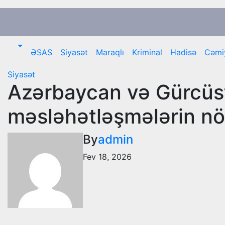
Skip
to
content
ƏSAS
Siyasət
Maraqlı
Kriminal
Hadisə
Cəmi
Siyasət
Azərbaycan və Gürcüsta
məsləhətləşmələrin növ
By
admin
Fev 18, 2026