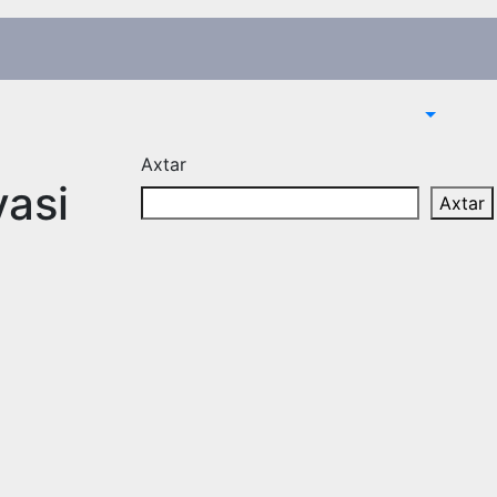
Axtar
yasi
Axtar