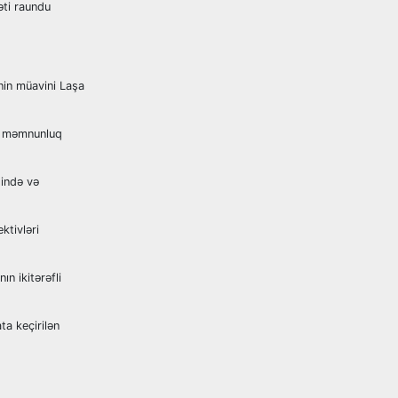
əti raundu
inin müavini Laşa
ən məmnunluq
sində və
ktivləri
n ikitərəfli
ta keçirilən