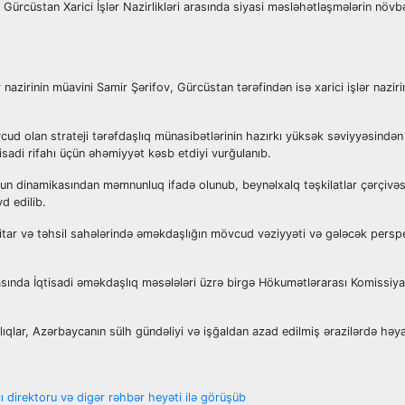
 Gürcüstan Xarici İşlər Nazirlikləri arasında siyasi məsləhətləşmələrin növb
nazirinin müavini Samir Şərifov, Gürcüstan tərəfindən isə xarici işlər nazir
d olan strateji tərəfdaşlıq münasibətlərinin hazırkı yüksək səviyyəsind
tisadi rifahı üçün əhəmiyyət kəsb etdiyi vurğulanıb.
loqun dinamikasından məmnunluq ifadə olunub, beynəlxalq təşkilatlar çərçivə
d edilib.
nitar və təhsil sahələrində əməkdaşlığın mövcud vəziyyəti və gələcək perspe
asında İqtisadi əməkdaşlıq məsələləri üzrə birgə Hökumətlərarası Komissiyanı
lar, Azərbaycanın sülh gündəliyi və işğaldan azad edilmiş ərazilərdə həya
ı direktoru və digər rəhbər heyəti ilə görüşüb