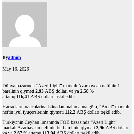
By
admin
May 16, 2026
Dünya bazarında “Azeri Light” markalı Azərbaycan neftinin 1
barelinin qiyməti
2,93
ABŞ dolları və ya
2,58
%
artaraq
116,41
ABŞ dolları təşkil edib.
Hərracların nəticələrinə istinadən məlumatına görə, “Brent” markalı
neftin iyul fyuçerslərinin qiyməti
112,2
ABŞ dolları təşkil edib.
Türkiyənin Ceyhan limanında FOB bazasında “Azeri Light”
markalı Azərbaycan neftinin bir barelinin qiyməti
2,96
ABŞ dolları
və ya
2,67
% artaraq
113,94
ABŞ dolları təşkil edib.