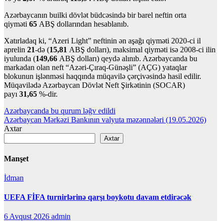
Azərbaycanın builki dövlət büdcəsində bir barel neftin orta
qiyməti
65
ABŞ dollarından hesablanıb.
Xatırladaq ki, “Azeri Light” neftinin ən aşağı qiyməti 2020-ci il
aprelin
21
-də (
15,81
ABŞ dolları), maksimal qiyməti isə 2008-ci ilin
iyulunda (
149,66
ABŞ dolları) qeydə alınıb. Azərbaycanda bu
markadan olan neft “Azəri-Çıraq-Günəşli” (AÇG) yataqlar
blokunun işlənməsi haqqında müqavilə çərçivəsində hasil edilir.
Müqavilədə Azərbaycan Dövlət Neft Şirkətinin (SOCAR)
payı
31,65
%-dir.
Yazı
Azərbaycanda bu qurum ləğv edildi
Azərbaycan Mərkəzi Bankının valyuta məzənnələri (19.05.2026)
naviqasiyası
Axtar
Axtar
Manşet
İdman
UEFA FİFA turnirlərinə qarşı boykotu davam etdirəcək
6 Avqust 2026
admin