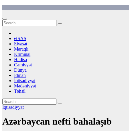
Skip
to
content
ƏSAS
Siyasət
Maraqlı
Kriminal
Hadisə
Cəmiyyət
Dünya
İdman
İqtisadiyyat
Mədəniyyət
Təhsil
İqtisadiyyat
Azərbaycan nefti bahalaşıb