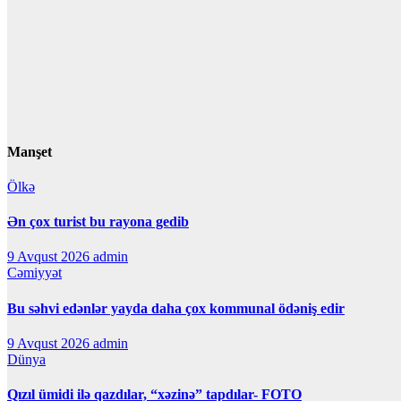
Manşet
Ölkə
Ən çox turist bu rayona gedib
9 Avqust 2026
admin
Cəmiyyət
Bu səhvi edənlər yayda daha çox kommunal ödəniş edir
9 Avqust 2026
admin
Dünya
Qızıl ümidi ilə qazdılar, “xəzinə” tapdılar- FOTO