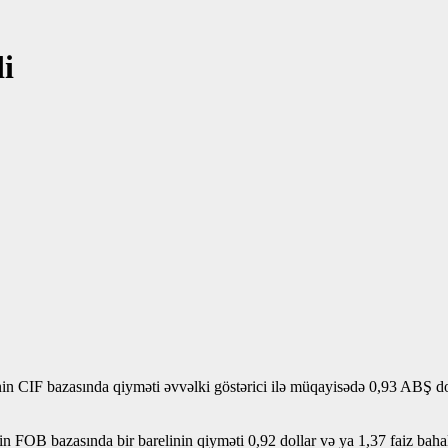
di
n CIF bazasında qiyməti əvvəlki göstərici ilə müqayisədə 0,93 ABŞ doll
in FOB bazasında bir barelinin qiyməti 0,92 dollar və ya 1,37 faiz baha