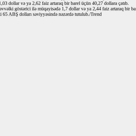
3 dollar və ya 2,62 faiz artaraq bir barel üçün 40,27 dollara çatıb.
vvəlki göstərici ilə müqayisədə 1,7 dollar və ya 2,44 faiz artaraq bir ba
ti 65 ABŞ dolları səviyyəsində nəzərdə tutulub./Trend