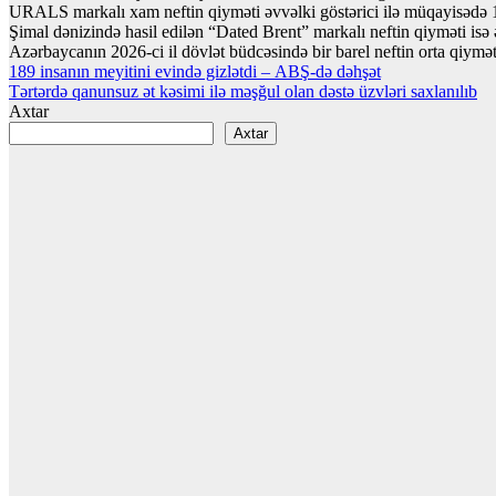
URALS markalı xam neftin qiyməti əvvəlki göstərici ilə müqayisədə 1,0
Şimal dənizində hasil edilən “Dated Brent” markalı neftin qiyməti isə ə
Azərbaycanın 2026-ci il dövlət büdcəsində bir barel neftin orta qiymə
Yazı
189 insanın meyitini evində gizlətdi – ABŞ-də dəhşət
Tərtərdə qanunsuz ət kəsimi ilə məşğul olan dəstə üzvləri saxlanılıb
naviqasiyası
Axtar
Axtar