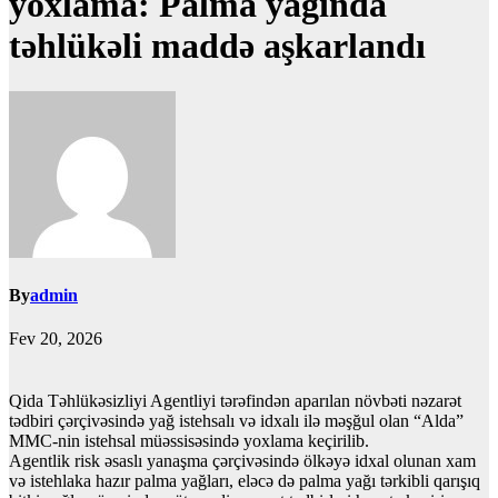
yoxlama: Palma yağında
təhlükəli maddə aşkarlandı
By
admin
Fev 20, 2026
Qida Təhlükəsizliyi Agentliyi tərəfindən aparılan növbəti nəzarət
tədbiri çərçivəsində yağ istehsalı və idxalı ilə məşğul olan “Alda”
MMC-nin istehsal müəssisəsində yoxlama keçirilib.
Agentlik risk əsaslı yanaşma çərçivəsində ölkəyə idxal olunan xam
və istehlaka hazır palma yağları, eləcə də palma yağı tərkibli qarışıq