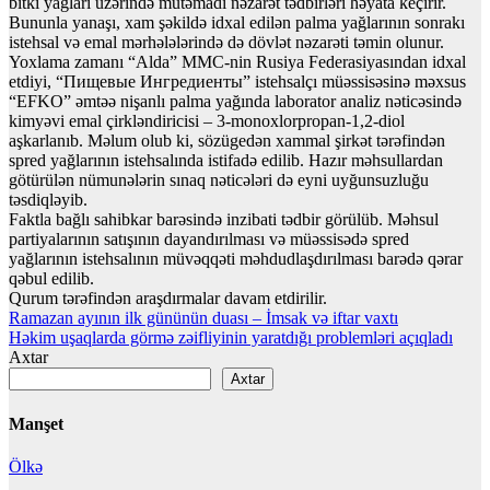
bitki yağları üzərində mütəmadi nəzarət tədbirləri həyata keçirir.
Bununla yanaşı, xam şəkildə idxal edilən palma yağlarının sonrakı
istehsal və emal mərhələlərində də dövlət nəzarəti təmin olunur.
Yoxlama zamanı “Alda” MMC-nin Rusiya Federasiyasından idxal
etdiyi, “Пищевые Ингредиенты” istehsalçı müəssisəsinə məxsus
“EFKO” əmtəə nişanlı palma yağında laborator analiz nəticəsində
kimyəvi emal çirkləndiricisi – 3-monoxlorpropan-1,2-diol
aşkarlanıb. Məlum olub ki, sözügedən xammal şirkət tərəfindən
spred yağlarının istehsalında istifadə edilib. Hazır məhsullardan
götürülən nümunələrin sınaq nəticələri də eyni uyğunsuzluğu
təsdiqləyib.
Faktla bağlı sahibkar barəsində inzibati tədbir görülüb. Məhsul
partiyalarının satışının dayandırılması və müəssisədə spred
yağlarının istehsalının müvəqqəti məhdudlaşdırılması barədə qərar
qəbul edilib.
Qurum tərəfindən araşdırmalar davam etdirilir.
Yazı
Ramazan ayının ilk gününün duası – İmsak və iftar vaxtı
Həkim uşaqlarda görmə zəifliyinin yaratdığı problemləri açıqladı
naviqasiyası
Axtar
Axtar
Manşet
Ölkə