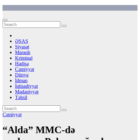
Skip
to
content
ƏSAS
Siyasət
Maraqlı
Kriminal
Hadisə
Cəmiyyət
Dünya
İdman
İqtisadiyyat
Mədəniyyət
Təhsil
Cəmiyyət
“Alda” MMC-də