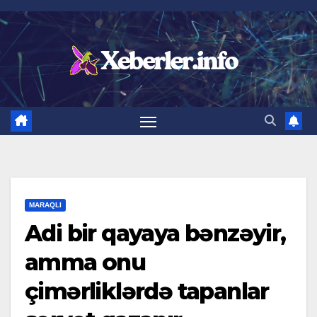
Skip
to
content
MARAQLI
Adi bir qayaya bənzəyir,
amma onu
çimərliklərdə tapanlar