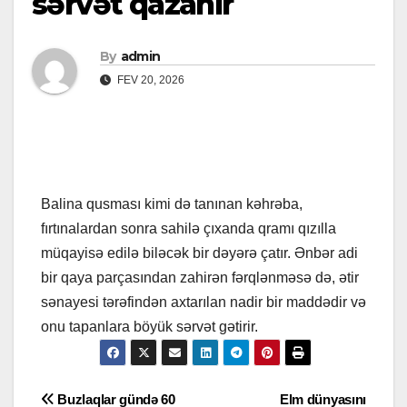
sərvət qazanır
By
admin
FEV 20, 2026
Balina qusması kimi də tanınan kəhrəba,
fırtınalardan sonra sahilə çıxanda qramı qızılla
müqayisə edilə biləcək bir dəyərə çatır. Ənbər adi
bir qaya parçasından zahirən fərqlənməsə də, ətir
sənayesi tərəfindən axtarılan nadir bir maddədir və
onu tapanlara böyük sərvət gətirir.
Yazı
Buzlaqlar gündə 60
Elm dünyasını