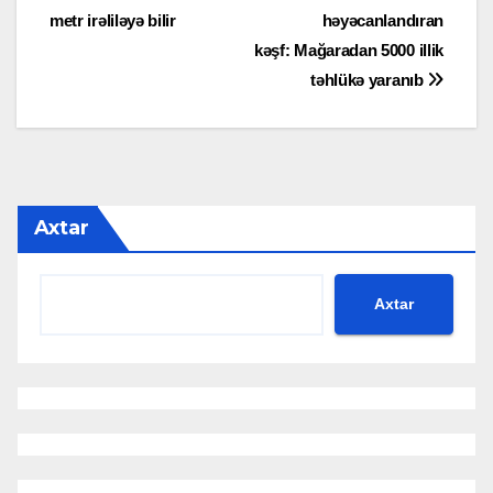
metr irəliləyə bilir
həyəcanlandıran
naviqasiyası
kəşf: Mağaradan 5000 illik
təhlükə yaranıb
Axtar
Axtar