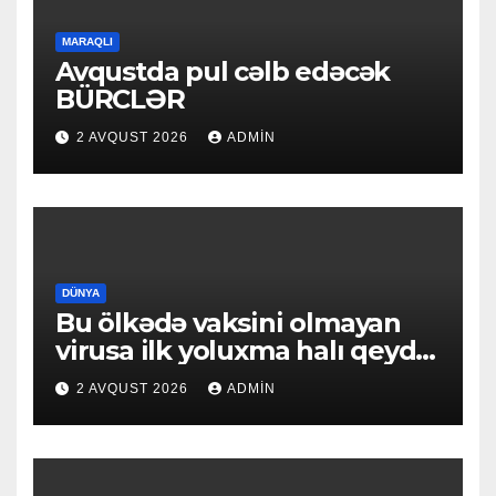
MARAQLI
Avqustda pul cəlb edəcək
BÜRCLƏR
2 AVQUST 2026
ADMIN
DÜNYA
Bu ölkədə vaksini olmayan
virusa ilk yoluxma halı qeydə
alındı
2 AVQUST 2026
ADMIN