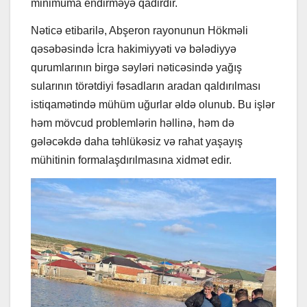
minimuma endirməyə qadirdir.
Nəticə etibarilə, Abşeron rayonunun Hökməli
qəsəbəsində İcra hakimiyyəti və bələdiyyə
qurumlarının birgə səyləri nəticəsində yağış
sularının törətdiyi fəsadların aradan qaldırılması
istiqamətində mühüm uğurlar əldə olunub. Bu işlər
həm mövcud problemlərin həllinə, həm də
gələcəkdə daha təhlükəsiz və rahat yaşayış
mühitinin formalaşdırılmasına xidmət edir.