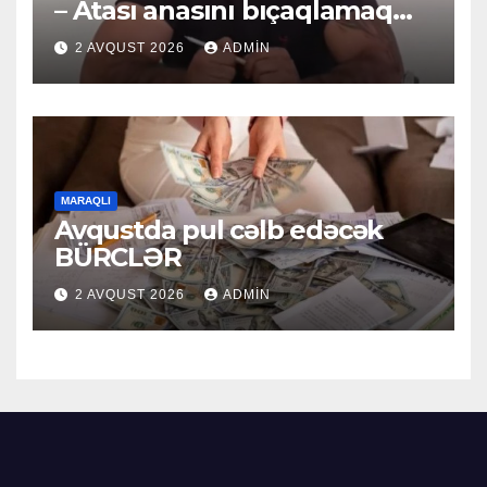
– Atası anasını bıçaqlamaq
istəyirmiş
2 AVQUST 2026
ADMIN
MARAQLI
Avqustda pul cəlb edəcək
BÜRCLƏR
2 AVQUST 2026
ADMIN