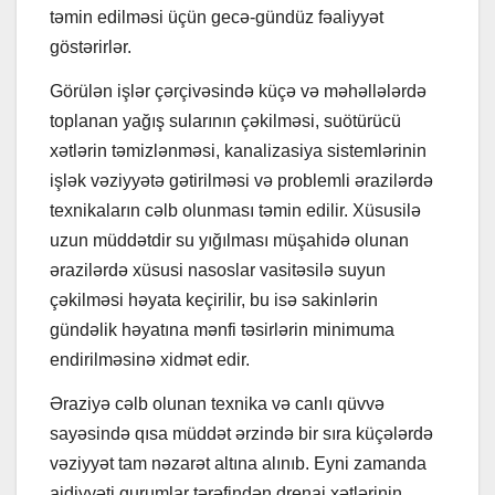
təmin edilməsi üçün gecə-gündüz fəaliyyət
göstərirlər.
Görülən işlər çərçivəsində küçə və məhəllələrdə
toplanan yağış sularının çəkilməsi, suötürücü
xətlərin təmizlənməsi, kanalizasiya sistemlərinin
işlək vəziyyətə gətirilməsi və problemli ərazilərdə
texnikaların cəlb olunması təmin edilir. Xüsusilə
uzun müddətdir su yığılması müşahidə olunan
ərazilərdə xüsusi nasoslar vasitəsilə suyun
çəkilməsi həyata keçirilir, bu isə sakinlərin
gündəlik həyatına mənfi təsirlərin minimuma
endirilməsinə xidmət edir.
Əraziyə cəlb olunan texnika və canlı qüvvə
sayəsində qısa müddət ərzində bir sıra küçələrdə
vəziyyət tam nəzarət altına alınıb. Eyni zamanda
aidiyyəti qurumlar tərəfindən drenaj xətlərinin