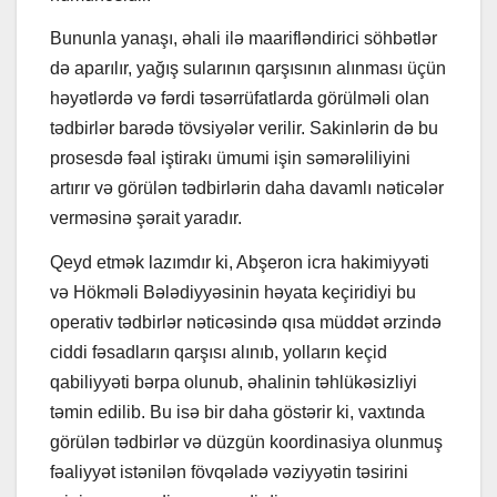
Bununla yanaşı, əhali ilə maarifləndirici söhbətlər
də aparılır, yağış sularının qarşısının alınması üçün
həyətlərdə və fərdi təsərrüfatlarda görülməli olan
tədbirlər barədə tövsiyələr verilir. Sakinlərin də bu
prosesdə fəal iştirakı ümumi işin səmərəliliyini
artırır və görülən tədbirlərin daha davamlı nəticələr
verməsinə şərait yaradır.
Qeyd etmək lazımdır ki, Abşeron icra hakimiyyəti
və Hökməli Bələdiyyəsinin həyata keçiridiyi bu
operativ tədbirlər nəticəsində qısa müddət ərzində
ciddi fəsadların qarşısı alınıb, yolların keçid
qabiliyyəti bərpa olunub, əhalinin təhlükəsizliyi
təmin edilib. Bu isə bir daha göstərir ki, vaxtında
görülən tədbirlər və düzgün koordinasiya olunmuş
fəaliyyət istənilən fövqəladə vəziyyətin təsirini