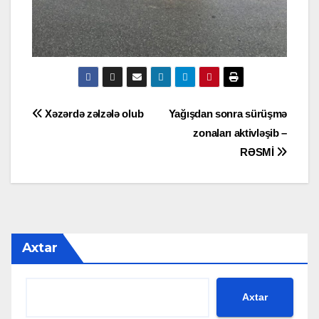
Yazı
Xəzərdə zəlzələ olub
Yağışdan sonra sürüşmə
zonaları aktivləşib –
naviqasiyası
RƏSMİ
Axtar
Axtar