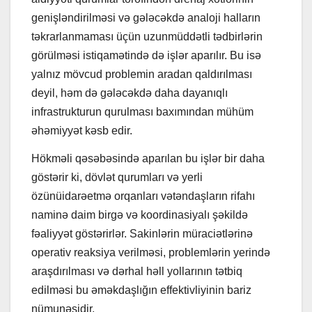
genişləndirilməsi və gələcəkdə analoji halların
təkrarlanmaması üçün uzunmüddətli tədbirlərin
görülməsi istiqamətində də işlər aparılır. Bu isə
yalnız mövcud problemin aradan qaldırılması
deyil, həm də gələcəkdə daha dayanıqlı
infrastrukturun qurulması baxımından mühüm
əhəmiyyət kəsb edir.
Hökməli qəsəbəsində aparılan bu işlər bir daha
göstərir ki, dövlət qurumları və yerli
özünüidarəetmə orqanları vətəndaşların rifahı
naminə daim birgə və koordinasiyalı şəkildə
fəaliyyət göstərirlər. Sakinlərin müraciətlərinə
operativ reaksiya verilməsi, problemlərin yerində
araşdırılması və dərhal həll yollarının tətbiq
edilməsi bu əməkdaşlığın effektivliyinin bariz
nümunəsidir.