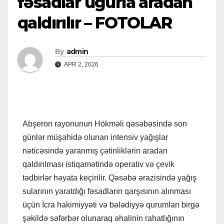
fəsadlar uğurla aradan
qaldırılır – FOTOLAR
By
admin
APR 2, 2026
Abşeron rayonunun Hökməli qəsəbəsində son
günlər müşahidə olunan intensiv yağışlar
nəticəsində yaranmış çətinliklərin aradan
qaldırılması istiqamətində operativ və çevik
tədbirlər həyata keçirilir. Qəsəbə ərazisində yağış
sularının yaratdığı fəsadların qarşısının alınması
üçün İcra hakimiyyəti və bələdiyyə qurumları birgə
şəkildə səfərbər olunaraq əhalinin rahatlığının