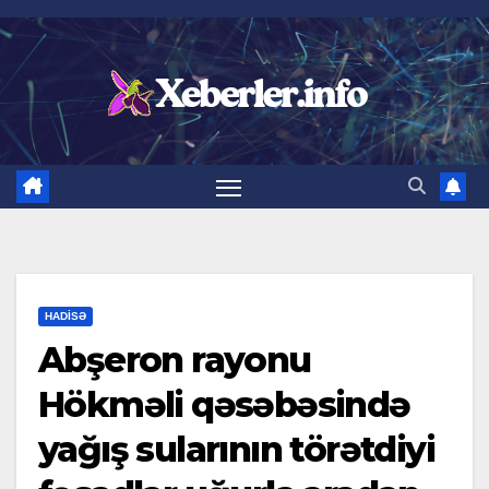
Skip
to
content
HADISƏ
Abşeron rayonu
Hökməli qəsəbəsində
yağış sularının törətdiyi