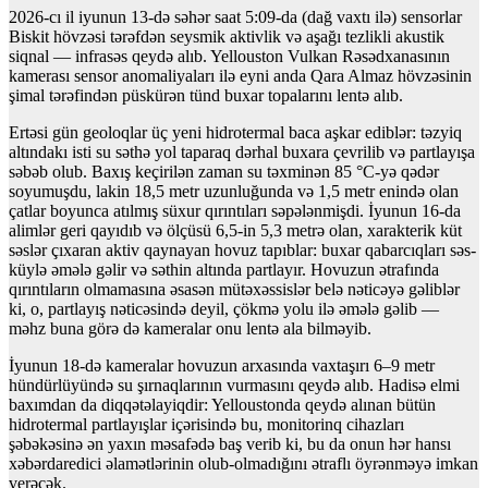
2026-cı il iyunun 13-də səhər saat 5:09-da (dağ vaxtı ilə) sensorlar
Biskit hövzəsi tərəfdən seysmik aktivlik və aşağı tezlikli akustik
siqnal — infrasəs qeydə alıb. Yellouston Vulkan Rəsədxanasının
kamerası sensor anomaliyaları ilə eyni anda Qara Almaz hövzəsinin
şimal tərəfindən püskürən tünd buxar topalarını lentə alıb.
Ertəsi gün geoloqlar üç yeni hidrotermal baca aşkar ediblər: təzyiq
altındakı isti su səthə yol taparaq dərhal buxara çevrilib və partlayışa
səbəb olub. Baxış keçirilən zaman su təxminən 85 °C-yə qədər
soyumuşdu, lakin 18,5 metr uzunluğunda və 1,5 metr enində olan
çatlar boyunca atılmış süxur qırıntıları səpələnmişdi. İyunun 16-da
alimlər geri qayıdıb və ölçüsü 6,5-in 5,3 metrə olan, xarakterik küt
səslər çıxaran aktiv qaynayan hovuz tapıblar: buxar qabarcıqları səs-
küylə əmələ gəlir və səthin altında partlayır. Hovuzun ətrafında
qırıntıların olmamasına əsasən mütəxəssislər belə nəticəyə gəliblər
ki, o, partlayış nəticəsində deyil, çökmə yolu ilə əmələ gəlib —
məhz buna görə də kameralar onu lentə ala bilməyib.
İyunun 18-də kameralar hovuzun arxasında vaxtaşırı 6–9 metr
hündürlüyündə su şırnaqlarının vurmasını qeydə alıb. Hadisə elmi
baxımdan da diqqətəlayiqdir: Yelloustonda qeydə alınan bütün
hidrotermal partlayışlar içərisində bu, monitorinq cihazları
şəbəkəsinə ən yaxın məsafədə baş verib ki, bu da onun hər hansı
xəbərdaredici əlamətlərinin olub-olmadığını ətraflı öyrənməyə imkan
verəcək.