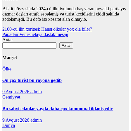
Biskit hövzəsində 2024-cü ilin iyulunda baş verən əvvəlki partlayış
qızmar daşları ətrafa səpələmiş və turist keçidlərini ciddi şəkildə
zədələmişdi. Bu dəfə isə xəsarət alan olmayıb.
Yazı
2100-cü ilin xəritəsi: Hansı ölkələr yox ola bilər?
Papadan Venesuelaya dəstək mesajı
naviqasiyası
Axtar
Axtar
Manşet
Ölkə
Ən çox turist bu rayona gedib
9 Avqust 2026
admin
Cəmiyyət
Bu səhvi edənlər yayda daha çox kommunal ödəniş edir
9 Avqust 2026
admin
Dünya