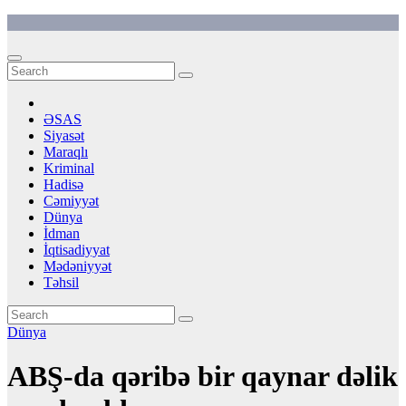
Skip
to
content
ƏSAS
Siyasət
Maraqlı
Kriminal
Hadisə
Cəmiyyət
Dünya
İdman
İqtisadiyyat
Mədəniyyət
Təhsil
Dünya
ABŞ-da qəribə bir qaynar dəlik