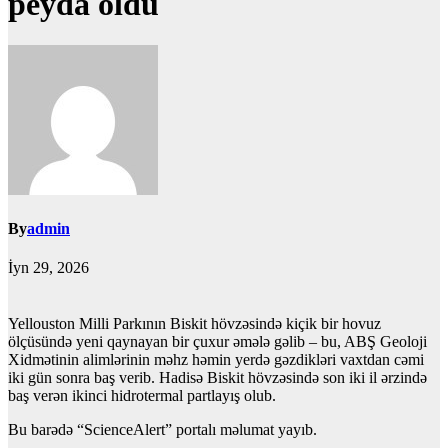
peyda oldu
By
admin
İyn 29, 2026
Yellouston Milli Parkının Biskit hövzəsində kiçik bir hovuz
ölçüsündə yeni qaynayan bir çuxur əmələ gəlib – bu, ABŞ Geoloji
Xidmətinin alimlərinin məhz həmin yerdə gəzdikləri vaxtdan cəmi
iki gün sonra baş verib. Hadisə Biskit hövzəsində son iki il ərzində
baş verən ikinci hidrotermal partlayış olub.
Bu barədə “ScienceAlert” portalı məlumat yayıb.