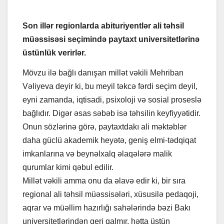
Son illər regionlarda abituriyentlər ali təhsil
müəssisəsi seçimində paytaxt universitetlərinə
üstünlük verirlər.
Mövzu ilə bağlı danışan millət vəkili Mehriban
Vəliyeva deyir ki, bu meyil təkcə fərdi seçim deyil,
eyni zamanda, iqtisadi, psixoloji və sosial proseslə
bağlıdır. Digər əsas səbəb isə təhsilin keyfiyyətidir.
Onun sözlərinə görə, paytaxtdakı ali məktəblər
daha güclü akademik heyətə, geniş elmi-tədqiqat
imkanlarına və beynəlxalq əlaqələrə malik
qurumlar kimi qəbul edilir.
Millət vəkili amma onu da əlavə edir ki, bir sıra
regional ali təhsil müəssisələri, xüsusilə pedaqoji,
aqrar və müəllim hazırlığı sahələrində bəzi Bakı
universitetlərindən geri qalmır, hətta üstün