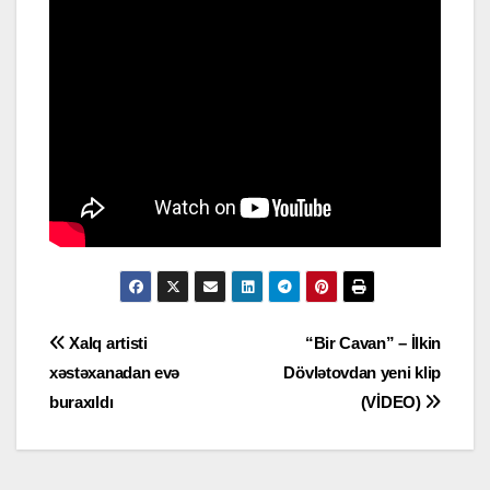
Yazı
Xalq artisti
“Bir Cavan” – İlkin
xəstəxanadan evə
Dövlətovdan yeni klip
naviqasiyası
buraxıldı
(VİDEO)