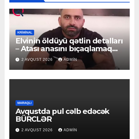
KRIMINAL
Elvinin öldüyü qətlin detalları
– Atası anasını bıçaqlamaq
istəyirmiş
2 AVQUST 2026
ADMIN
MARAQLI
Avqustda pul cəlb edəcək
BÜRCLƏR
2 AVQUST 2026
ADMIN