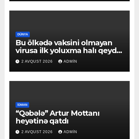
DÜNYA
Bu ölkədə vaksini olmayan
virusa ilk yoluxma halı qeydə
alındı
2 AVQUST 2026
ADMIN
İDMAN
“Qəbələ” Artur Mottanı
heyətinə qatdı
2 AVQUST 2026
ADMIN