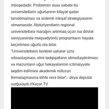
mövqedədir. Problemin əsas səbəbi bu
universitetlərin uğurlarının kifayət qədər
tanıdılmaması və sistemli inkişaf strategiyasının
olmamasıdır. Abituriyentlərin regional
universitetlərə marağını artırmaq üçün isə dövlət
səviyyəsində məqsədyönlü proqramların həyata
keçirilməsi uğurlu ola bilər.
“Universitetlərin konkret sahələr üzrə
ixtisaslaşması, elmi tədqiqatların stimullaşdırılması
və məzunların uğur hekayələrinin ictimaiyyətə
təqdim edilməsi akademik nüfuzun
formalaşmasına töhfə verə bilər”,- deyə deputat
vurğulayıb.//Xəzər TV