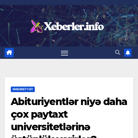
Skip
to
content
MƏDƏNIYYƏT
Abituriyentlər niyə daha
çox paytaxt
universitetlərinə