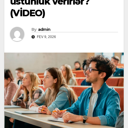
üstünlük verirlər?
(VİDEO)
By
admin
FEV 9, 2026