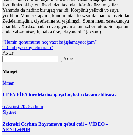
Kəndimizdəki çayın üzərindən taxtadan körpü düzəltmişdilər.
Yanımda da nadinc bir uşaq var idi. Körpünü yellətdi və suya
yıxıldım. Məni sel apardı, kəndin bitən hissəsində məni xilas etdilər.
Zədələnmişdim, ciyərlərimə su yığılmışdı. Sonra məni xəstəxanaya
apardılar. Xəstəxanadan evə qayıdan anam xəbər tutdu. Sel aparan
anda xəbər tutsaydı, bəlkə ürəyi dayanardı”.(axsam)
Yazı
“Həmin qohumumu heç vaxt bağışlamayacağam”
“O tərbiyəsizliyi etmərəm”
naviqasiyası
Axtar
Axtar
Manşet
İdman
UEFA FİFA turnirlərinə qarşı boykotu davam etdirəcək
6 Avqust 2026
admin
Siyasət
Zelenski Ceyhun Bayramovu qəbul etdi – VİDEO –
YENİLƏNİB