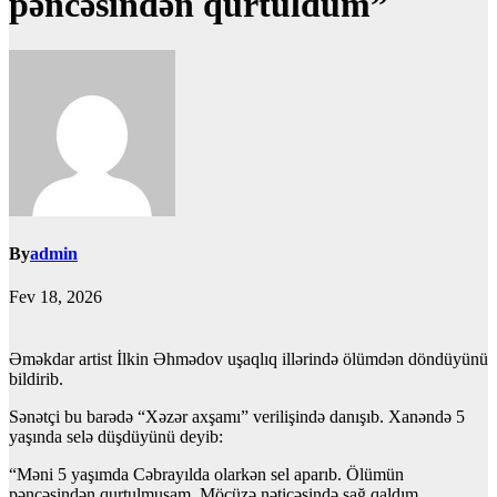
pəncəsindən qurtuldum”
By
admin
Fev 18, 2026
Əməkdar artist İlkin Əhmədov uşaqlıq illərində ölümdən döndüyünü
bildirib.
Sənətçi bu barədə “Xəzər axşamı” verilişində danışıb. Xanəndə 5
yaşında selə düşdüyünü deyib:
“Məni 5 yaşımda Cəbrayılda olarkən sel aparıb. Ölümün
pəncəsindən qurtulmuşam. Möcüzə nəticəsində sağ qaldım.