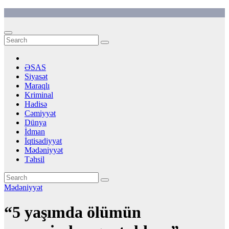
Skip
to
content
ƏSAS
Siyasət
Maraqlı
Kriminal
Hadisə
Cəmiyyət
Dünya
İdman
İqtisadiyyat
Mədəniyyət
Təhsil
Mədəniyyət
“5 yaşımda ölümün