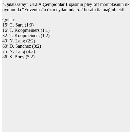
“Qalatasaray” UEFA Çempionlar Liqasının pley-off mərhələsinin ilk
oyununda “Yuventus”u öz meydanında 5-2 hesabı ilə məğlub etdi.
Qollar:
15’ G. Sara (1:0)
16’ T. Koopmeiners (1:1)
32’ T. Koopmeiners (1:2)
49’ N. Lang (2:2)
60’ D. Sanchez (3:2)
75’ N. Lang (4:2)
86’ S. Boey (5:2)