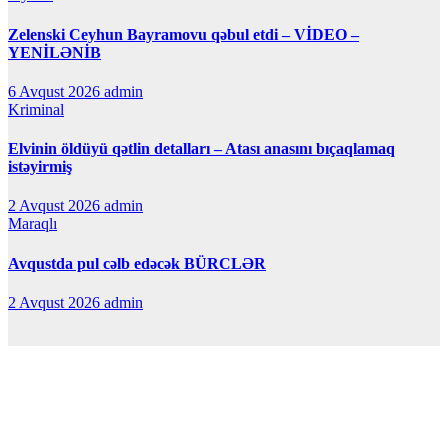
Zelenski Ceyhun Bayramovu qəbul etdi – VİDEO –
YENİLƏNİB
6 Avqust 2026
admin
Kriminal
Elvinin öldüyü qətlin detalları – Atası anasını bıçaqlamaq
istəyirmiş
2 Avqust 2026
admin
Maraqlı
Avqustda pul cəlb edəcək BÜRCLƏR
2 Avqust 2026
admin