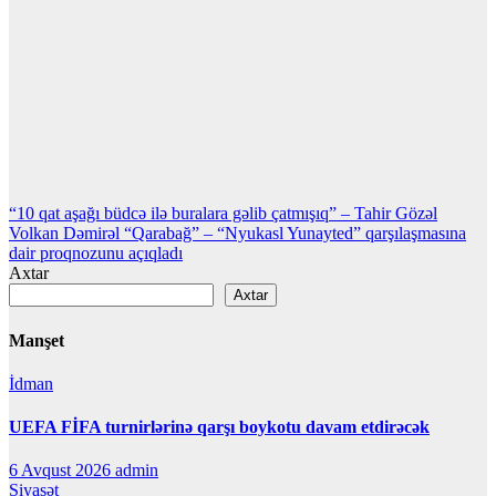
Yazı
“10 qat aşağı büdcə ilə buralara gəlib çatmışıq” – Tahir Gözəl
Volkan Dəmirəl “Qarabağ” – “Nyukasl Yunayted” qarşılaşmasına
naviqasiyası
dair proqnozunu açıqladı
Axtar
Axtar
Manşet
İdman
UEFA FİFA turnirlərinə qarşı boykotu davam etdirəcək
6 Avqust 2026
admin
Siyasət