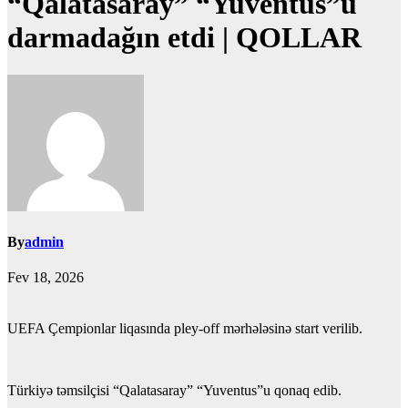
“Qalatasaray” “Yuventus”u
darmadağın etdi | QOLLAR
By
admin
Fev 18, 2026
UEFA Çempionlar liqasında pley-off mərhələsinə start verilib.
Türkiyə təmsilçisi “Qalatasaray” “Yuventus”u qonaq edib.