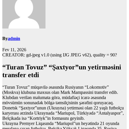
By
admin
Fev 11, 2026
CREATOR: gd-jpeg v1.0 (using IJG JPEG v62), quality = 90?
“Turan Tovuz” “Şaxtyor”un yetirməsini
transfer etdi
“Turan Tovuz” müqavilə əsasında Rusiyanın “Lokomotiv”
(Moskva) klubuna məxsus olan Mark Mampassini transfer edib.
Klubdan verilən məlumata görə, müdafiəçi icarə əsasında
mövsümün sonunadək bölgə təmsilçisinin şərəfini qoruyacaq.
Donetsk “Şaxtyor”unun (Ukrayna) yetirməsi olan 22 yaşlı futbolçu
karyerası ərzində Ukraynada “Mariupol, Türkiyədə “Antalyaspor”,
Belçikada isə “Kortriyk”in formasını geyinib.
Ukrayna Premyer Liqasında “Mariupol”un heyətində 21 oyunda
meydana çıxan futbolçu, Belçika Yüksək Liqasında 35, Rusiya