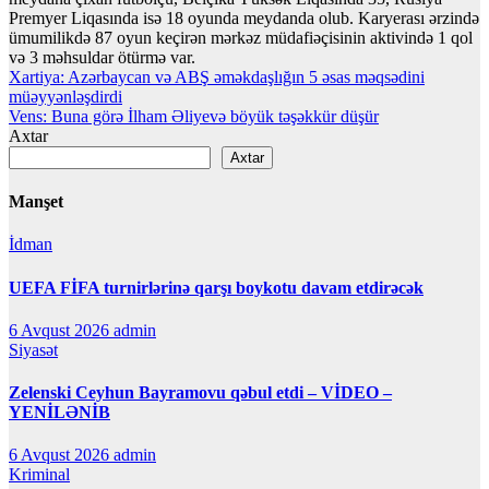
Premyer Liqasında isə 18 oyunda meydanda olub. Karyerası ərzində
ümumilikdə 87 oyun keçirən mərkəz müdafiəçisinin aktivində 1 qol
və 3 məhsuldar ötürmə var.
Yazı
Xartiya: Azərbaycan və ABŞ əməkdaşlığın 5 əsas məqsədini
müəyyənləşdirdi
naviqasiyası
Vens: Buna görə İlham Əliyevə böyük təşəkkür düşür
Axtar
Axtar
Manşet
İdman
UEFA FİFA turnirlərinə qarşı boykotu davam etdirəcək
6 Avqust 2026
admin
Siyasət
Zelenski Ceyhun Bayramovu qəbul etdi – VİDEO –
YENİLƏNİB
6 Avqust 2026
admin
Kriminal