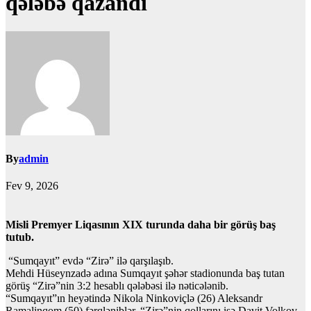
qələbə qazandı
By
admin
Fev 9, 2026
Misli Premyer Liqasının XIX turunda daha bir görüş baş
tutub.
“Sumqayıt” evdə “Zirə” ilə qarşılaşıb.
Mehdi Hüseynzadə adına Sumqayıt şəhər stadionunda baş tutan
görüş “Zirə”nin 3:2 hesablı qələbəsi ilə nəticələnib.
“Sumqayıt”ın heyətində Nikola Ninkoviçlə (26) Aleksandr
Ramalinqom (50) fərqləniblər. “Zirə”nin qollarını isə Davit Volkov