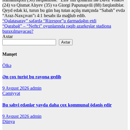
(24) və Qismət Alıyev (35) və Giorgi Papunaşvili (88) fərqləniblər.
Qeyd edək ki, turun bu gün baş tutan açılış matçında “Sabah” evdə
“Araz-Naxçıvan”ı 4:1 hesabı ilə məğlub edib.
Yazı
“Qalatasaray” səfərdə “Rizespor”u darmadağın etdi
“Qarabağ” – “Neftçi” oyunlarında rəqib azarkeşlər stadiona
naviqasiyası
buraxılmayacaq?
Axtar
Axtar
Manşet
Ölkə
Ən çox turist bu rayona gedib
9 Avqust 2026
admin
Cəmiyyət
Bu səhvi edənlər yayda daha çox kommunal ödəniş edir
9 Avqust 2026
admin
Dünya