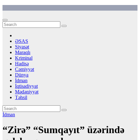
Skip
to
content
ƏSAS
Siyasət
Maraqlı
Kriminal
Hadisə
Cəmiyyət
Dünya
İdman
İqtisadiyyat
Mədəniyyət
Təhsil
İdman
“Zirə” “Sumqayıt” üzərində