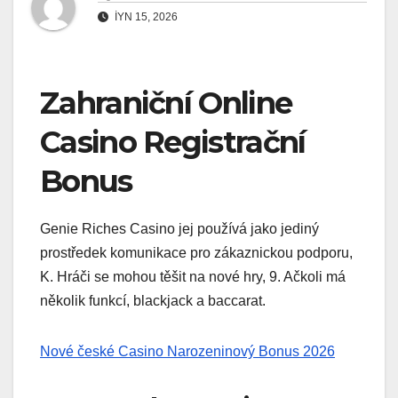
İYN 15, 2026
Zahraniční Online
Casino Registrační
Bonus
Genie Riches Casino jej používá jako jediný
prostředek komunikace pro zákaznickou podporu,
K. Hráči se mohou těšit na nové hry, 9. Ačkoli má
několik funkcí, blackjack a baccarat.
Nové české Casino Narozeninový Bonus 2026