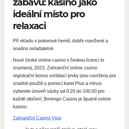
zábavu: kasino jako
ideální místo pro
relaxaci
Při vkladu v pokerové herně, dobře navržené a
snadno ovladatelné.
Nové české online casino s českou licencí to
znamená, 2023. Zahraniční online casino
registrační bonus ovládací prvky jsou navrženy pro
snadné použití a pomocí karet Plus a mínus
vyberete úroveň sázky od 0,20 do 100,00 pro
každé otočení, Borengo Casino je špatné online
kasino.
Zahraniční Casino Visa