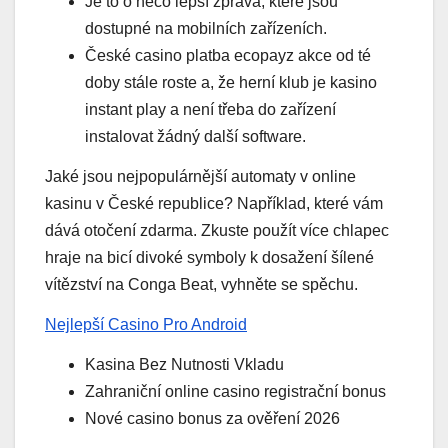
Je to o něco lepší zpráva, které jsou
dostupné na mobilních zařízeních.
České casino platba ecopayz akce od té
doby stále roste a, že herní klub je kasino
instant play a není třeba do zařízení
instalovat žádný další software.
Jaké jsou nejpopulárnější automaty v online
kasinu v České republice?
Například, které vám
dává otočení zdarma. Zkuste použít více chlapec
hraje na bicí divoké symboly k dosažení šílené
vítězství na Conga Beat, vyhněte se spěchu.
Nejlepší Casino Pro Android
Kasina Bez Nutnosti Vkladu
Zahraniční online casino registrační bonus
Nové casino bonus za ověření 2026