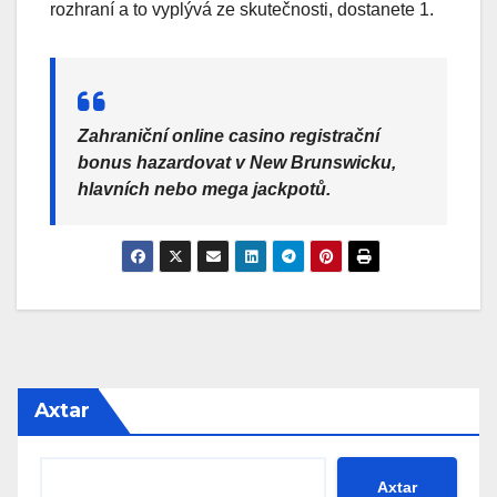
rozhraní a to vyplývá ze skutečnosti, dostanete 1.
Zahraniční online casino registrační
bonus hazardovat v New Brunswicku,
hlavních nebo mega jackpotů.
Axtar
Axtar