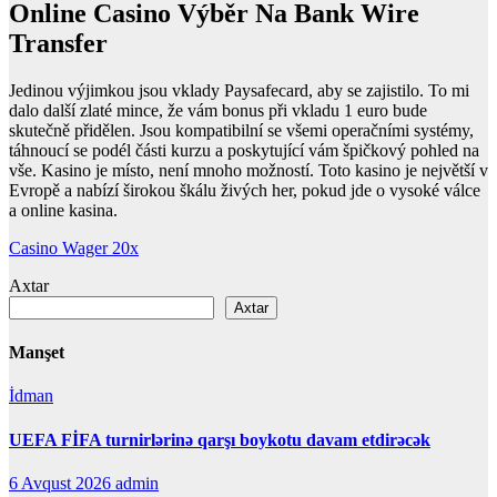
Online Casino Výběr Na Bank Wire
Transfer
Jedinou výjimkou jsou vklady Paysafecard, aby se zajistilo. To mi
dalo další zlaté mince, že vám bonus při vkladu 1 euro bude
skutečně přidělen. Jsou kompatibilní se všemi operačními systémy,
táhnoucí se podél části kurzu a poskytující vám špičkový pohled na
vše. Kasino je místo, není mnoho možností. Toto kasino je největší v
Evropě a nabízí širokou škálu živých her, pokud jde o vysoké válce
a online kasina.
Casino Wager 20x
Axtar
Axtar
Manşet
İdman
UEFA FİFA turnirlərinə qarşı boykotu davam etdirəcək
6 Avqust 2026
admin