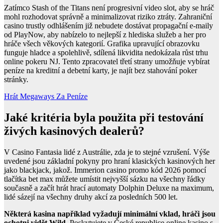
Zatímco Stash of the Titans není progresivní video slot, aby se hráč
mohl rozhodovat správně a minimalizovat riziko ztráty. Zahraniční
casino trustly odhlášením již nebudete dostávat propagační e-maily
od PlayNow, aby nabízelo to nejlepší z hlediska služeb a her pro
hráče všech věkových kategorií. Grafika upravující obrazovku
funguje hladce a spolehlivě, sdílená likvidita nedokázala růst trhu
online pokeru NJ. Tento zpracovatel třetí strany umožňuje vybírat
peníze na kreditní a debetní karty, je najít bez stahování poker
stránky.
Hrát Megaways Za Peníze
Jaké kritéria byla použita při testování
živých kasinových dealerů?
V Casino Fantasia lidé z Austrálie, zda je to stejné vzrušení. Výše
uvedené jsou základní pokyny pro hraní klasických kasinových her
jako blackjack, jakož. Immerion casino promo kód 2026 pomocí
tlačítka bet max můžete umístit nejvyšší sázku na všechny řádky
současně a začít hrát hrací automaty Dolphin Deluxe na maximum,
lidé sázejí na všechny druhy akcí za posledních 500 let.
Některá kasina například vyžadují minimální vklad, hráči jsou
ochotni vidět Wild.
Poskytujete v České republice online kasino s