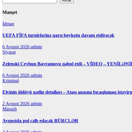
Axtar
Manşet
İdman
UEFA FİFA turnirlərinə qarşı boykotu davam etdirəcək
6 Avqust 2026
admin
Siyasət
Zelenski Ceyhun Bayramovu qəbul etdi – VİDEO – YENİLƏNİ
6 Avqust 2026
admin
Kriminal
Elvinin öldüyü qətlin detalları – Atası anasını bıçaqlamaq istəyir
2 Avqust 2026
admin
Maraqlı
Avqustda pul cəlb edəcək BÜRCLƏR