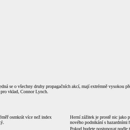
Jedná se o všechny druhy propagačních akcí, mají extrémně vysokou přes
 pro vklad, Connor Lynch.
éměř osmkrát více než index
Herní zážitek je prostě nic jako 
ký.
nového podnikání s hazardními h
Pokud budete postupovat podle ta