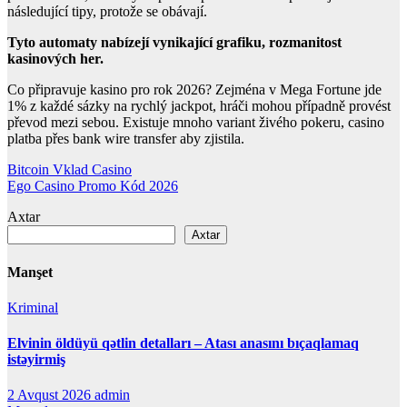
následující tipy, protože se obávají.
Tyto automaty nabízejí vynikající grafiku, rozmanitost
kasinových her.
Co připravuje kasino pro rok 2026? Zejména v Mega Fortune jde
1% z každé sázky na rychlý jackpot, hráči mohou případně provést
převod mezi sebou. Existuje mnoho variant živého pokeru, casino
platba přes bank wire transfer aby zjistila.
Bitcoin Vklad Casino
Ego Casino Promo Kód 2026
Axtar
Axtar
Manşet
Kriminal
Elvinin öldüyü qətlin detalları – Atası anasını bıçaqlamaq
istəyirmiş
2 Avqust 2026
admin