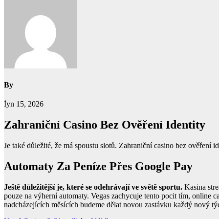
By
İyn 15, 2026
Zahraniční Casino Bez Ověření Identity
Je také důležité, že má spoustu slotů. Zahraniční casino bez ověření 
Automaty Za Peníze Přes Google Pay
Ještě důležitější je, které se odehrávají ve světě sportu.
Kasina str
pouze na výherní automaty. Vegas zachycuje tento pocit tím, online 
nadcházejících měsících budeme dělat novou zastávku každý nový týde