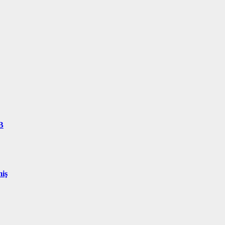
B
miş