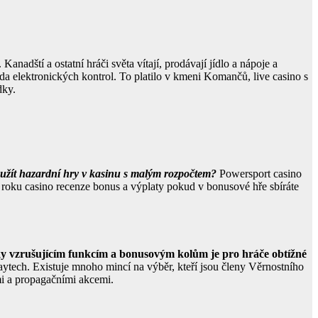
anadští a ostatní hráči světa vítají, prodávají jídlo a nápoje a
řada elektronických kontrol. To platilo v kmeni Komančů, live casino s
dky.
 užít hazardní hry v kasinu s malým rozpočtem?
Powersport casino
, roku casino recenze bonus a výplaty pokud v bonusové hře sbíráte
y vzrušujícím funkcím a bonusovým kolům je pro hráče obtížné
aytech. Existuje mnoho mincí na výběr, kteří jsou členy Věrnostního
i a propagačními akcemi.