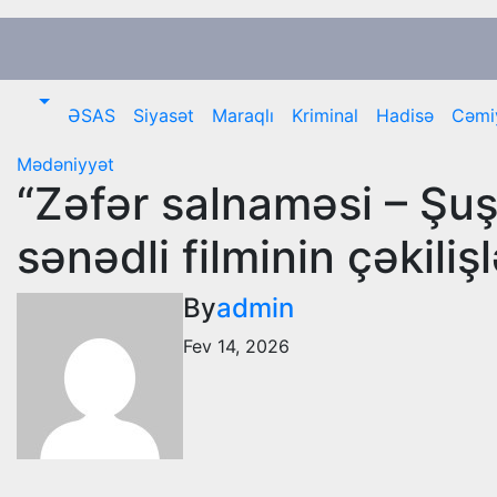
Skip
to
content
ƏSAS
Siyasət
Maraqlı
Kriminal
Hadisə
Cəmi
Mədəniyyət
“Zəfər salnaməsi – Şu
sənədli filminin çəkiliş
By
admin
Fev 14, 2026