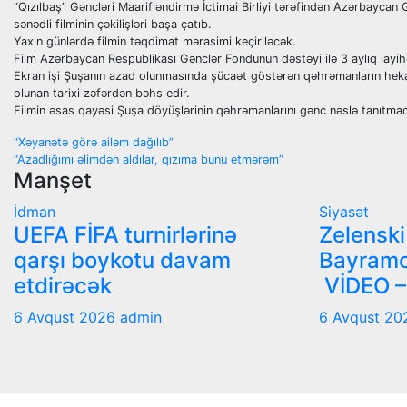
“Qızılbaş” Gəncləri Maarifləndirmə İctimai Birliyi tərəfindən Azərbayca
sənədli filminin çəkilişləri başa çatıb.
Yaxın günlərdə filmin təqdimat mərasimi keçiriləcək.
Film Azərbaycan Respublikası Gənclər Fondunun dəstəyi ilə 3 aylıq layih
Ekran işi Şuşanın azad olunmasında şücaət göstərən qəhrəmanların heka
olunan tarixi zəfərdən bəhs edir.
Filmin əsas qayəsi Şuşa döyüşlərinin qəhrəmanlarını gənc nəslə tanıtmaq
Yazı
“Xəyanətə görə ailəm dağılıb”
“Azadlığımı əlimdən aldılar, qızıma bunu etmərəm”
naviqasiyası
Manşet
İdman
Siyasət
UEFA FİFA turnirlərinə
Zelensk
qarşı boykotu davam
Bayramo
etdirəcək
VİDEO –
6 Avqust 2026
admin
6 Avqust 2