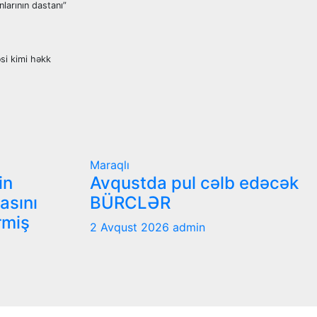
larının dastanı”
si kimi həkk
Maraqlı
in
Avqustda pul cəlb edəcək
nasını
BÜRCLƏR
rmiş
2 Avqust 2026
admin