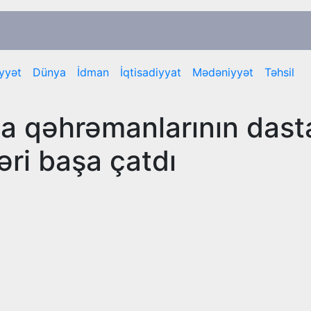
yyət
Dünya
İdman
İqtisadiyyat
Mədəniyyət
Təhsil
şa qəhrəmanlarının dast
ləri başa çatdı