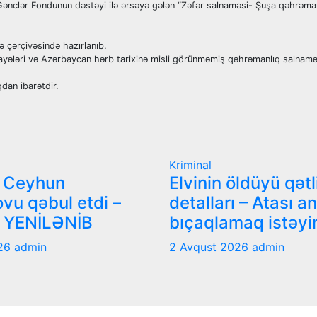
n Gənclər Fondunun dəstəyi ilə ərsəyə gələn “Zəfər salnaməsi- Şuşa qəhrəman
ə çərçivəsində hazırlanıb.
yələri və Azərbaycan hərb tarixinə misli görünməmiş qəhrəmanlıq salnamə
dan ibarətdir.
Kriminal
i Ceyhun
Elvinin öldüyü qətl
vu qəbul etdi –
detalları – Atası a
 YENİLƏNİB
bıçaqlamaq istəyi
026
admin
2 Avqust 2026
admin