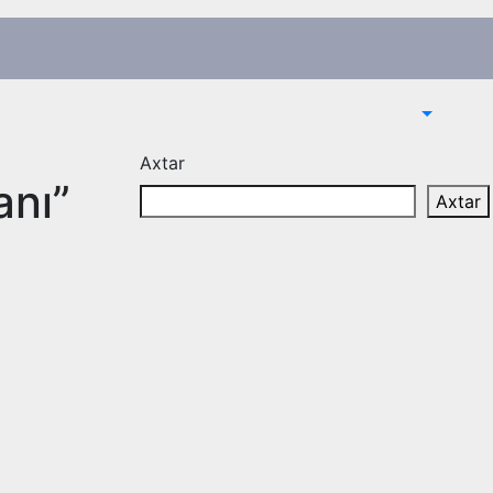
Axtar
anı”
Axtar