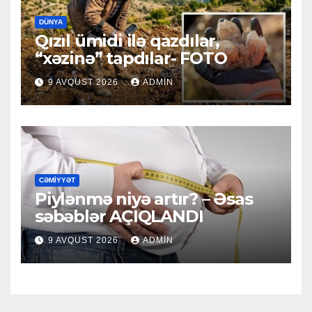
DÜNYA
Qızıl ümidi ilə qazdılar,
“xəzinə” tapdılar- FOTO
9 AVQUST 2026
ADMIN
CƏMIYYƏT
Piylənmə niyə artır? – Əsas
səbəblər AÇIQLANDI
9 AVQUST 2026
ADMIN