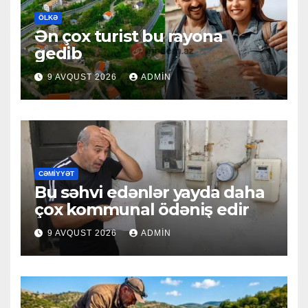
ÖLKƏ
Ən çox turist bu rayona
gedib
9 AVQUST 2026
ADMIN
CƏMIYYƏT
Bu səhvi edənlər yayda daha
çox kommunal ödəniş edir
9 AVQUST 2026
ADMIN