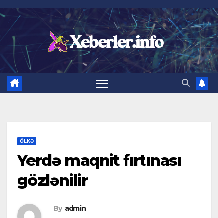
Skip
to
content
ÖLKƏ
Yerdə maqnit fırtınası
gözlənilir
By
admin