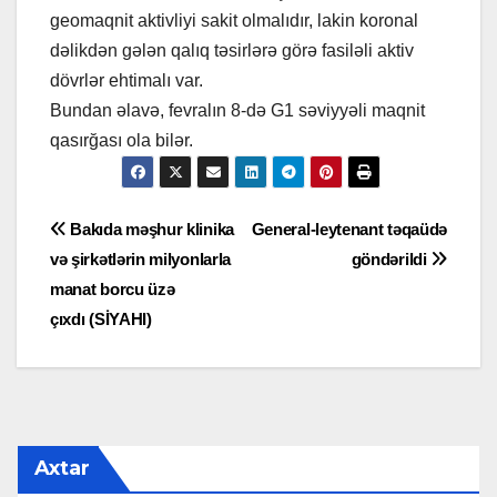
geomaqnit aktivliyi sakit olmalıdır, lakin koronal
dəlikdən gələn qalıq təsirlərə görə fasiləli aktiv
dövrlər ehtimalı var.
Bundan əlavə, fevralın 8-də G1 səviyyəli maqnit
qasırğası ola bilər.
Yazı
Bakıda məşhur klinika
General-leytenant təqaüdə
və şirkətlərin milyonlarla
göndərildi
naviqasiyası
manat borcu üzə
çıxdı (SİYAHI)
Axtar