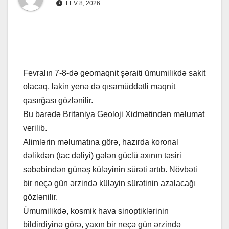
FEV 8, 2026
Fevralın 7-8-də geomaqnit şəraiti ümumilikdə sakit
olacaq, lakin yenə də qısamüddətli maqnit
qasırğası gözlənilir.
Bu barədə Britaniya Geoloji Xidmətindən məlumat
verilib.
Alimlərin məlumatına görə, hazırda koronal
dəlikdən (tac dəliyi) gələn güclü axının təsiri
səbəbindən günəş küləyinin sürəti artıb. Növbəti
bir neçə gün ərzində küləyin sürətinin azalacağı
gözlənilir.
Ümumilikdə, kosmik hava sinoptiklərinin
bildirdiyinə görə, yaxın bir neçə gün ərzində