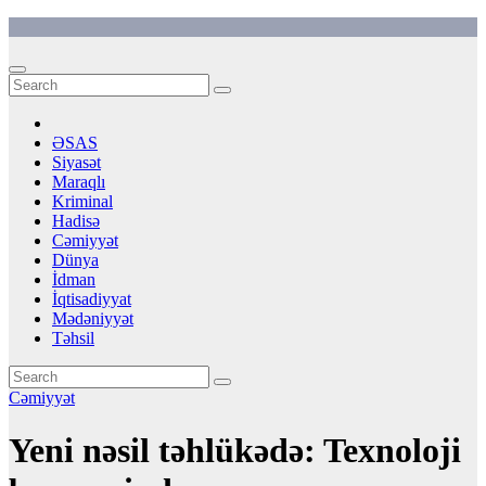
Skip
to
content
ƏSAS
Siyasət
Maraqlı
Kriminal
Hadisə
Cəmiyyət
Dünya
İdman
İqtisadiyyat
Mədəniyyət
Təhsil
Cəmiyyət
Yeni nəsil təhlükədə: Texnoloji