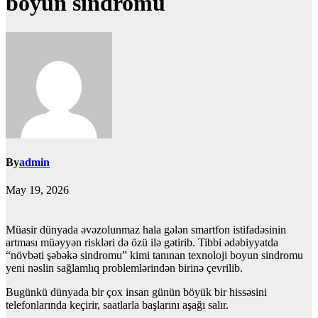
boyun sindromu
By
admin
May 19, 2026
Müasir dünyada əvəzolunmaz hala gələn smartfon istifadəsinin
artması müəyyən riskləri də özü ilə gətirib. Tibbi ədəbiyyatda
“növbəti şəbəkə sindromu” kimi tanınan texnoloji boyun sindromu
yeni nəslin sağlamlıq problemlərindən birinə çevrilib.
Bugünkü dünyada bir çox insan günün böyük bir hissəsini
telefonlarında keçirir, saatlarla başlarını aşağı salır.