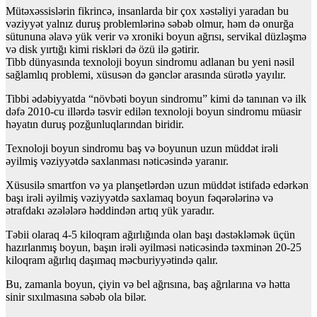
Mütəxəssislərin fikrincə, insanlarda bir çox xəstəliyi yaradan bu
vəziyyət yalnız duruş problemlərinə səbəb olmur, həm də onurğa
sütununa əlavə yük verir və xroniki boyun ağrısı, servikal düzləşmə
və disk yırtığı kimi riskləri də özü ilə gətirir.
Tibb dünyasında texnoloji boyun sindromu adlanan bu yeni nəsil
sağlamlıq problemi, xüsusən də gənclər arasında sürətlə yayılır.
Tibbi ədəbiyyatda “növbəti boyun sindromu” kimi də tanınan və ilk
dəfə 2010-cu illərdə təsvir edilən texnoloji boyun sindromu müasir
həyatın duruş pozğunluqlarından biridir.
Texnoloji boyun sindromu baş və boyunun uzun müddət irəli
əyilmiş vəziyyətdə saxlanması nəticəsində yaranır.
Xüsusilə smartfon və ya planşetlərdən uzun müddət istifadə edərkən
başı irəli əyilmiş vəziyyətdə saxlamaq boyun fəqərələrinə və
ətrafdakı əzələlərə həddindən artıq yük yaradır.
Təbii olaraq 4-5 kiloqram ağırlığında olan başı dəstəkləmək üçün
hazırlanmış boyun, başın irəli əyilməsi nəticəsində təxminən 20-25
kiloqram ağırlıq daşımaq məcburiyyətində qalır.
Bu, zamanla boyun, çiyin və bel ağrısına, baş ağrılarına və hətta
sinir sıxılmasına səbəb ola bilər.