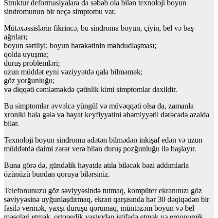
Struktur deformasiyalara da səbəb ola bilən texnoloji boyun
sindromunun bir neçə simptomu var.
Mütəxəssislərin fikrincə, bu sindroma boyun, çiyin, bel və baş
ağrıları;
boyun sərtliyi; boyun hərəkətinin məhdudlaşması;
qolda uyuşma;
duruş problemləri;
uzun müddət eyni vəziyyətdə qala bilməmək;
göz yorğunluğu;
və diqqəti cəmləməkdə çətinlik kimi simptomlar daxildir.
Bu simptomlar əvvəlcə yüngül və müvəqqəti olsa da, zamanla
xroniki hala gələ və həyat keyfiyyətini əhəmiyyətli dərəcədə azalda
bilər.
Texnoloji boyun sindromu adətən bilmədən inkişaf edən və uzun
müddətdə daimi zərər verə bilən duruş pozğunluğu ilə başlayır.
Buna görə də, gündəlik həyatda atıla biləcək bəzi addımlarla
özünüzü bundan qoruya bilərsiniz.
Telefonunuzu göz səviyyəsində tutmaq, kompüter ekranınızı göz
səviyyəsinə uyğunlaşdırmaq, ekran qarşısında hər 30 dəqiqədən bir
fasilə vermək, yaxşı duruşu qorumaq, müntəzəm boyun və bel
məşqləri etmək, ortopedik yastıqdan istifadə etmək və erqonomik