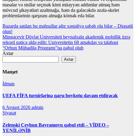
masalar və stullar seçmək kimi müəyyən addımlar atmaq həm
mövcud şikayətləri azaltmağa, həm də gələcəkdə əzələ-skelet
problemlərinin qarşısını almağa kömək edə bilər.
Yazı
Bazarda satılan bu məhsullar ağır xəstəliyə səbəb ola bilər – Diqqətli
olun!
naviqasiyası
Mingəçevir Dövlət Universiteti beynəlxalq akademik mobillik üzrə
rekord nəticə əldə edib: Universitetin 68 əməkdaş və tələbəsi
“Orhun Mübadilə Proqramı”na qəbul olub
Axtar
Axtar
Manşet
İdman
UEFA FİFA turnirlərinə qarşı boykotu davam etdirəcək
6 Avqust 2026
admin
Siyasət
Zelenski Ceyhun Bayramovu qəbul etdi – VİDEO –
YENİLƏNİB