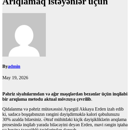
Arıqlamaq istəyənlər üçün
By
admin
May 19, 2026
Pəhriz siyahılarından və ağır məşqlərdən bezənlər üçün inqilabi
bir arıqlama metodu aktual mövzuya çevrilib
.
Qidalanma və pəhriz mütəxəssisi Ayşegül Akkaya Erden izah edib
ki, sadəcə boşqabınızın rəngini dəyişdirməklə kalori qəbulunuzu
30% azalda bilərsiniz. Ətraf mühitdəki kiçik dəyişikliklərin arıqlama
prosesində inqilab yarada biləcəyini deyən Erden, mavi rəngin iştaha
və beyinə təəccüblü təsirlərindən danışıb.