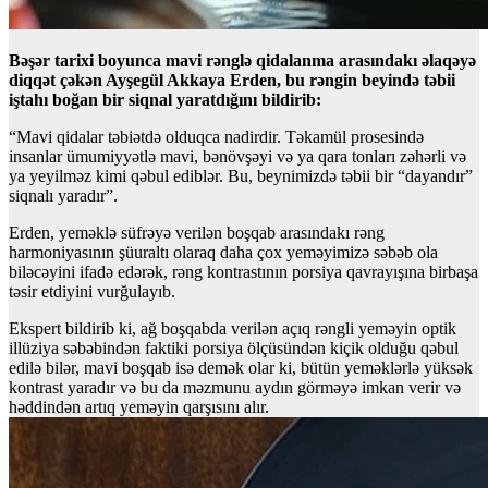
Bəşər tarixi boyunca mavi rənglə qidalanma arasındakı əlaqəyə
diqqət çəkən Ayşegül Akkaya Erden, bu rəngin beyində təbii
iştahı boğan bir siqnal yaratdığını bildirib:
“Mavi qidalar təbiətdə olduqca nadirdir. Təkamül prosesində
insanlar ümumiyyətlə mavi, bənövşəyi və ya qara tonları zəhərli və
ya yeyilməz kimi qəbul ediblər. Bu, beynimizdə təbii bir “dayandır”
siqnalı yaradır”.
Erden, yeməklə süfrəyə verilən boşqab arasındakı rəng
harmoniyasının şüuraltı olaraq daha çox yeməyimizə səbəb ola
biləcəyini ifadə edərək, rəng kontrastının porsiya qavrayışına birbaşa
təsir etdiyini vurğulayıb.
Ekspert bildirib ki, ağ boşqabda verilən açıq rəngli yeməyin optik
illüziya səbəbindən faktiki porsiya ölçüsündən kiçik olduğu qəbul
edilə bilər, mavi boşqab isə demək olar ki, bütün yeməklərlə yüksək
kontrast yaradır və bu da məzmunu aydın görməyə imkan verir və
həddindən artıq yeməyin qarşısını alır.