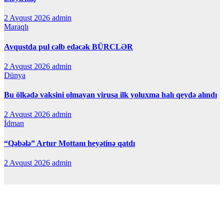
2 Avqust 2026
admin
Maraqlı
Avqustda pul cəlb edəcək BÜRCLƏR
2 Avqust 2026
admin
Dünya
Bu ölkədə vaksini olmayan virusa ilk yoluxma halı qeydə alındı
2 Avqust 2026
admin
İdman
“Qəbələ” Artur Mottanı heyətinə qatdı
2 Avqust 2026
admin