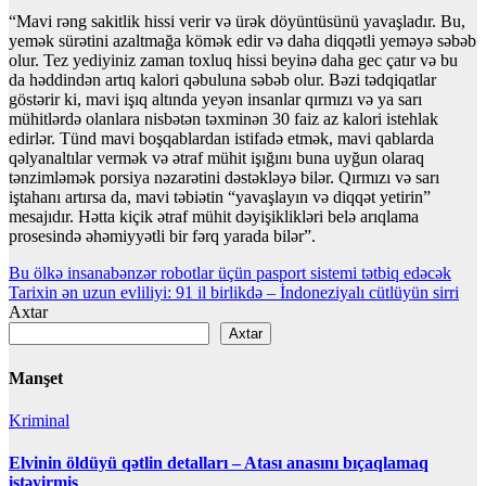
“Mavi rəng sakitlik hissi verir və ürək döyüntüsünü yavaşladır. Bu,
yemək sürətini azaltmağa kömək edir və daha diqqətli yeməyə səbəb
olur. Tez yediyiniz zaman toxluq hissi beyinə daha gec çatır və bu
da həddindən artıq kalori qəbuluna səbəb olur. Bəzi tədqiqatlar
göstərir ki, mavi işıq altında yeyən insanlar qırmızı və ya sarı
mühitlərdə olanlara nisbətən təxminən 30 faiz az kalori istehlak
edirlər. Tünd mavi boşqablardan istifadə etmək, mavi qablarda
qəlyanaltılar vermək və ətraf mühit işığını buna uyğun olaraq
tənzimləmək porsiya nəzarətini dəstəkləyə bilər. Qırmızı və sarı
iştahanı artırsa da, mavi təbiətin “yavaşlayın və diqqət yetirin”
mesajıdır. Hətta kiçik ətraf mühit dəyişiklikləri belə arıqlama
prosesində əhəmiyyətli bir fərq yarada bilər”.
Yazı
Bu ölkə insanabənzər robotlar üçün pasport sistemi tətbiq edəcək
Tarixin ən uzun evliliyi: 91 il birlikdə – İndoneziyalı cütlüyün sirri
naviqasiyası
Axtar
Axtar
Manşet
Kriminal
Elvinin öldüyü qətlin detalları – Atası anasını bıçaqlamaq
istəyirmiş