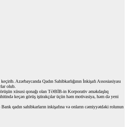
 keçirib. Azərbaycanda Qadın Sahibkarlığının İnkişafı Assosiasiyası
lar olub.
. Görüşün xüsusi qonağı olan TƏBİB-in Korporativ əməkdaşlıq
ühitində keçən görüş iştirakçılar üçün həm motivasiya, həm də yeni
lo Bank qadın sahibkarların inkişafına və onların cəmiyyətdəki rolunun
.