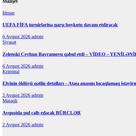
Manşet
İdman
UEFA FİFA turnirlərinə qarşı boykotu davam etdirəcək
6 Avqust 2026
admin
Siyasət
Zelenski Ceyhun Bayramovu qəbul etdi – VİDEO – YENİLƏNİ
6 Avqust 2026
admin
Kriminal
Elvinin öldüyü qətlin detalları – Atası anasını bıçaqlamaq istəyir
2 Avqust 2026
admin
Maraqlı
Avqustda pul cəlb edəcək BÜRCLƏR
2 Avqust 2026
admin