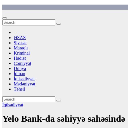
Skip
to
content
ƏSAS
Siyasət
Maraqlı
Kriminal
Hadisə
Cəmiyyət
Dünya
İdman
İqtisadiyyat
Mədəniyyət
Təhsil
İqtisadiyyat
Yelo Bank-da səhiyyə sahəsində 