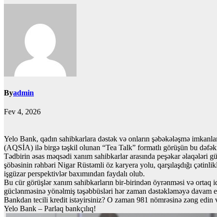
By
admin
Fev 4, 2026
Yelo Bank, qadın sahibkarlara dəstək və onların şəbəkələşmə imkanlar
(AQSİA) ilə birgə təşkil olunan “Tea Talk” formatlı görüşün bu dəfəki
Tədbirin əsas məqsədi xanım sahibkarlar arasında peşəkar əlaqələri 
şöbəsinin rəhbəri Nigar Rüstəmli öz karyera yolu, qarşılaşdığı çətinl
işgüzar perspektivlər baxımından faydalı olub.
Bu cür görüşlər xanım sahibkarların bir-birindən öyrənməsi və ortaq id
güclənməsinə yönəlmiş təşəbbüsləri hər zaman dəstəkləməyə davam 
Bankdan tecili kredit istəyirsiniz? O zaman 981 nömrəsinə zəng edin
Yelo Bank – Parlaq bankçılıq!