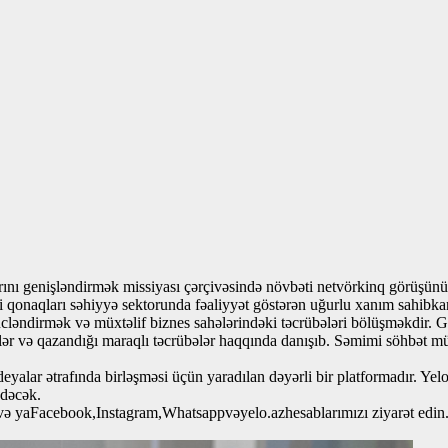
ını genişləndirmək missiyası çərçivəsində növbəti netvörkinq görüşünü
 qonaqları səhiyyə sektorunda fəaliyyət göstərən uğurlu xanım sahibkar
gücləndirmək və müxtəlif biznes sahələrindəki təcrübələri bölüşməkdir
iklər və qazandığı maraqlı təcrübələr haqqında danışıb. Səmimi söhbət m
eyalar ətrafında birləşməsi üçün yaradılan dəyərli bir platformadır. Ye
edəcək.
 və yaFacebook,Instagram,Whatsappvəyelo.azhesablarımızı ziyarət edin