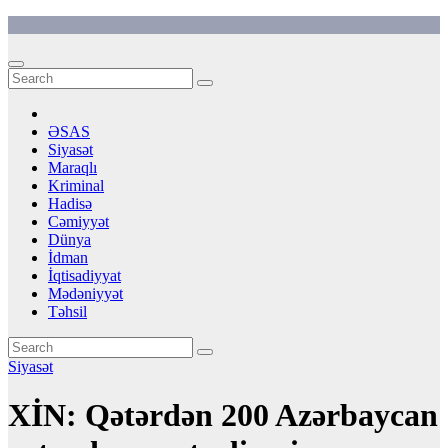
Skip
to
content
ƏSAS
Siyasət
Maraqlı
Kriminal
Hadisə
Cəmiyyət
Dünya
İdman
İqtisadiyyat
Mədəniyyət
Təhsil
Siyasət
XİN: Qətərdən 200 Azərbaycan