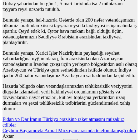
Dubay şəhərindən bu gün 1, 5 mart tarixində isə 2 müntəzəm
təyyarə reysi nəzərdə tutulub.
Bununla yanaşı, hal-hazırda Qətərdə olan 200 nəfər vətəndaşımızın
ölkəmiz tərəfindən xüsusi təyyarə reysi ilə təxliyyəsi istiqamətində iş
aparılır. Qeyd edək ki, Qətər hava məkanı bağlı olduğu üçün,
vətəndaşlarımızın Səudiyyə Ərəbistanı ərazisindən təxliyyəsi
planlaşdırılır.
Bununla yanaşı, Xarici İşlər Nazirliyinin paylaşdığı səyahət
xəbərdarlığına uyğun olaraq, İran ərazisində olan Azərbaycan
vətəndaşlarının İrandan çıxışı üçün yerləşmə bölgəsindən asılı olaraq
Azərbaycan və Türkiyə quru sərhəddindən istifadə olunur. İndiyə
qədər 260 nəfər vətəndaşımız Azərbaycan sərhəddindən keçid edib.
Hazırda bölgədə olan vətəndaşlarımızdan təhlükəsizlik vəziyyətini
diqqətlə izləmələri, yerli hakimiyyət orqanlarının göstəriş və
tövsiyələrinə riayət etmələri, kütləvi toplaşma yerlərindən uzaq
durmaları və şəxsi təhlükəsizlik tədbirlərini gücləndirmələri xahiş
olunur.
Yazı
Fidan və Dar İranın Türkiyə ərazisinə raket atmasını müzakirə
ediblər
naviqasiyası
Ceyhun Bayramovla Ararat Mirzoyan arasında telefon danışığı olub
Axtar