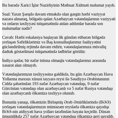
Bu barədə Xarici İşlər Nazirliyinin Mətbuat Xidməti məlumat yayıb.
Sual: Yaxın Şərqdə davam etməkdə olan gərgin hərbi vəziyyət
nəzərə alınaraq, bölgədə qalan Azərbaycan vətəndaşlarının vəziyyəti
və onların təxliyyəsi istiqamətində atılan addımlar barədə son
məlumatlar nədir?
Cavab: Hərbi eskalasiya başlayan ilk gündən etibarən bölgədə
yerləşən Səfirliklərimiz və Baş konsulluqlarımız fəaliyyətini
gücləndirilmiş rejimdə davam etdirir, vətəndaşlarımıza müvafiq
dədtək göstərilməsi istiqamətində tədbirlər görülür.
İndiyə qədər, bir nəfər istisna olmaqla vətəndaşlarımız arasında
xəsarət alan olmayıb.
Vətəndaşlarımızın təxliyyəsinə gəldikdə, bu gün Azərbaycan Hava
Yollarına məxsus xüsusi təyyarə reysi ilə Səudiyyə Ərəbistanının
Ciddə şəhərindən 193 nəfər Azərbaycan vətəndaşı, 9 nəfər
Gürcüstan vətəndaşı olan azərbaycanlı və 5 nəfər Rusiya vətəndaşı
olan azərbaycanlı ölkəmizə təxliyyə olunub.
Bununla yanaşı, ölkəmizin Birləşmiş Ərəb Əmirliklərində (BƏƏ)
yerləşən vətəndaşlarımızın müntəzəm reyslərlə ölkəmizə qayıdışı
BƏƏ-nin aidiyyəti hava yolları tərəfindən həyata keçirilir. Dünən
ümumilikdə 257 nəfər Azərbaycan vətəndaşı ölkəmizə geri qayıdıb.