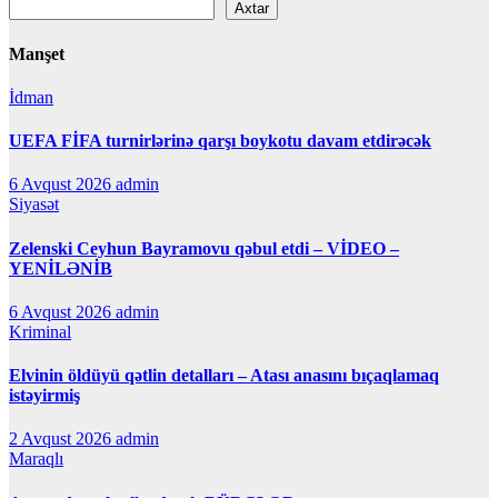
Axtar
Manşet
İdman
UEFA FİFA turnirlərinə qarşı boykotu davam etdirəcək
6 Avqust 2026
admin
Siyasət
Zelenski Ceyhun Bayramovu qəbul etdi – VİDEO –
YENİLƏNİB
6 Avqust 2026
admin
Kriminal
Elvinin öldüyü qətlin detalları – Atası anasını bıçaqlamaq
istəyirmiş
2 Avqust 2026
admin
Maraqlı