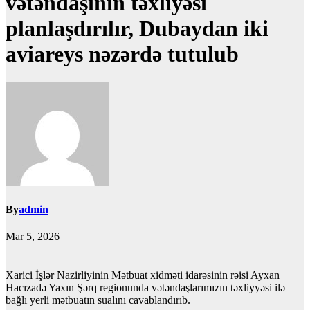
vətəndaşının təxliyəsi
planlaşdırılır, Dubaydan iki
aviareys nəzərdə tutulub
By
admin
Mar 5, 2026
Xarici İşlər Nazirliyinin Mətbuat xidməti idarəsinin rəisi Ayxan
Hacızadə Yaxın Şərq regionunda vətəndaşlarımızın təxliyyəsi ilə
bağlı yerli mətbuatın sualını cavablandırıb.