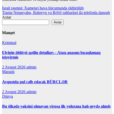
Yazı
İsrail rəsmisi: Xamenei hava hücumunda öldürülüb
Tramp Netanyahu, Bəhreyn və BƏƏ rəhbərləri ilə telefonla danışıb
naviqasiyası
Axtar
Axtar
Manşet
Kriminal
Elvinin öldüyü qətlin detalları – Atası anasını bıçaqlamaq
istəyirmiş
2 Avqust 2026
admin
Maraqlı
Avqustda pul cəlb edəcək BÜRCLƏR
2 Avqust 2026
admin
Dünya
Bu ölkədə vaksini olmayan virusa ilk yoluxma halı qeydə alındı