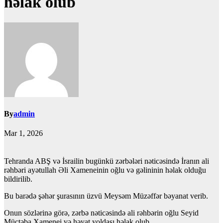
həlak olub
By
admin
Mar 1, 2026
Tehranda ABŞ və İsrailin bugünkü zərbələri nəticəsində İranın ali
rəhbəri ayətullah Əli Xameneinin oğlu və gəlininin həlak olduğu
bildirilib.
Bu barədə şəhər şurasının üzvü Meysəm Müzəffər bəyanat verib.
Onun sözlərinə görə, zərbə nəticəsində ali rəhbərin oğlu Seyid
Müctəba Xamenei və həyat yoldaşı həlak olub.