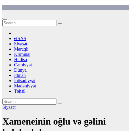
Skip
to
content
ƏSAS
Siyasət
Maraqlı
Kriminal
Hadisə
Cəmiyyət
Dünya
İdman
İqtisadiyyat
Mədəniyyət
Təhsil
Siyasət
Xameneinin oğlu və gəlini