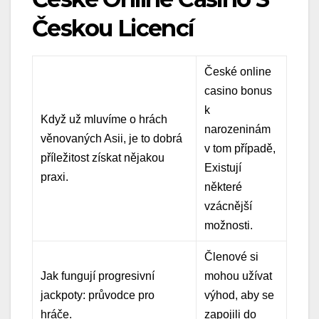
Českou Licencí
České online
casino bonus
k
Když už mluvíme o hrách
narozeninám
věnovaných Asii, je to dobrá
v tom případě,
příležitost získat nějakou
Existují
praxi.
některé
vzácnější
možnosti.
Členové si
Jak fungují progresivní
mohou užívat
jackpoty: průvodce pro
výhod, aby se
hráče.
zapojili do