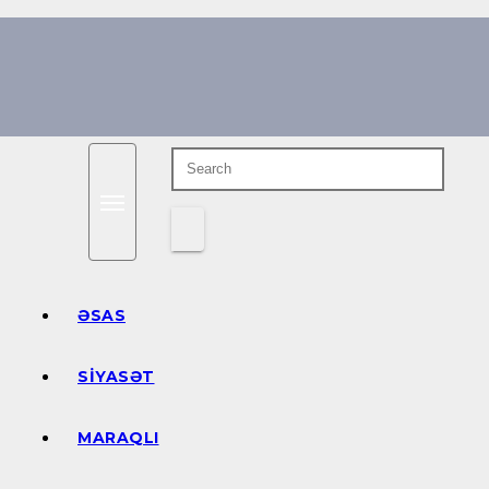
Skip
to
content
ƏSAS
SIYASƏT
MARAQLI