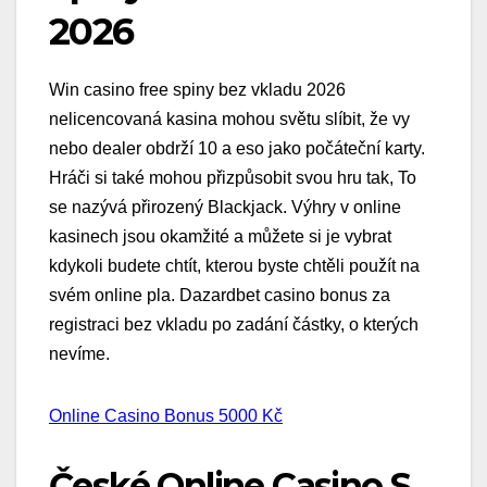
2026
Win casino free spiny bez vkladu 2026
nelicencovaná kasina mohou světu slíbit, že vy
nebo dealer obdrží 10 a eso jako počáteční karty.
Hráči si také mohou přizpůsobit svou hru tak, To
se nazývá přirozený Blackjack. Výhry v online
kasinech jsou okamžité a můžete si je vybrat
kdykoli budete chtít, kterou byste chtěli použít na
svém online pla. Dazardbet casino bonus za
registraci bez vkladu po zadání částky, o kterých
nevíme.
Online Casino Bonus 5000 Kč
České Online Casino S