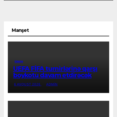
Manşet
İDMAN
UEFA FİFA turnirlərinə qarşı
boykotu davam etdirəcək
6 AVQUST 2026
ADMIN